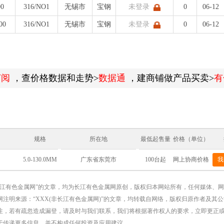
00
316/NO1
无锡市
宝钢
未登录
0
06-12
00
316/NO1
无锡市
宝钢
未登录
0
06-12
订阅
，查价格数据和走势>
数据通
，建商铺做产品买卖>
有
规格
所在地
最低起售量
价格（单位）
5.0-130.0MM
100台起
网上协商价格
我
广东省东莞市
长江有色金属网”的文章，均为长江有色金属网原创，版权归本网站所有，任何媒体、
注明来源：“XXX(非长江有色金属网)”的文章，均转载自网络，版权归原作者及其
注，若有疏忽造成漏登，请及时与我们联系，我们将根据著作权人的要求，立即更正
于传递更多信息，并不构成任何投资及应用建议。