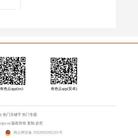
有色云app(ios)
有色云app(安卓)
台
热门关键字
热门专题
jys.cn
版权所有 复制 必究
闽公网安备 35020602002201号