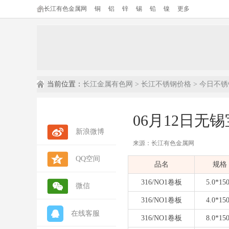
长江有色金属网
铜
铝
锌
锡
铅
镍
更多
当前位置：
长江金属有色网
>
长江不锈钢价格
>
今日不锈
06月12日无
新浪微博
来源：长江有色金属网
QQ空间
内容摘要：
本文为长江有色金属网发布
品名
规格
数据来源：
长江有色金属网(ccmn.cn
数据类型：
现货市场报价 | 行情参考 
316/NO1卷板
5.0*15
微信
316/NO1卷板
4.0*15
在线客服
316/NO1卷板
8.0*15