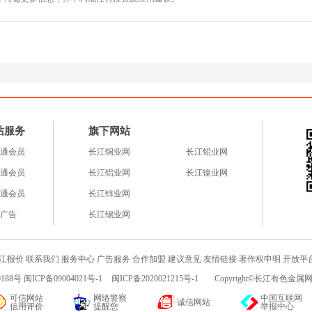
站服务
旗下网站
通会员
长江铜业网
长江铅业网
通会员
长江铝业网
长江镍业网
通会员
长江锌业网
广告
长江锡业网
江报价
联系我们
服务中心
广告服务
合作加盟
建议意见
友情链接
著作权申明
开放平
188号 闽ICP备09004021号-1
闽ICP备2020021215号-1
Copyright©长江有色金属网c
可信网站
网络警察
中国互联网
诚信网站
信用评价
提醒您
举报中心