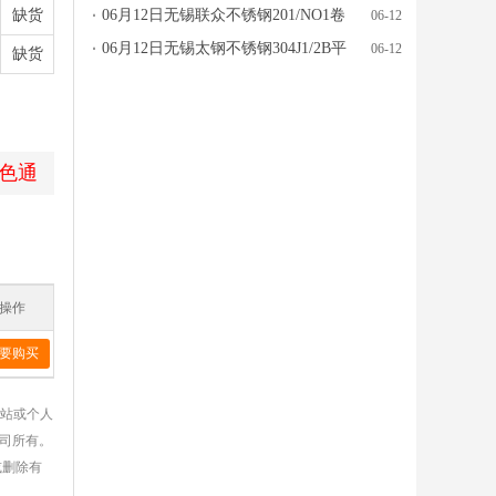
缺货
价格行情参考
06月12日无锡联众不锈钢201/NO1卷
06-12
板价格行情参考
06月12日无锡太钢不锈钢304J1/2B平
06-12
缺货
板价格行情参考
色通
操作
要购买
网站或个人
公司所有。
或删除有