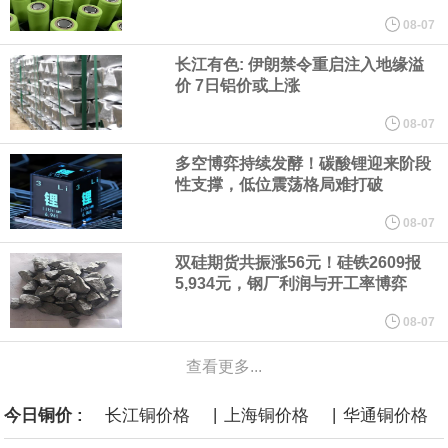
08-07
言”，他对赫格塞思所做的工作“非常满意”。
长江有色: 伊朗禁令重启注入地缘溢
价 7日铝价或上涨
纽约期银突破64美元/盎司，日内涨3.91%。
08-07
据报道，威刚近日在法说会上表示，在需求增加、价格走高及货源
多空博弈持续发酵！碳酸锂迎来阶段
性支撑，低位震荡格局难打破
稳定的三大有利因素带动下，预期第3季度营运将优于第2季度，并
08-07
进一步扩大全年营运成果。
双硅期货共振涨56元！硅铁2609报
5,934元，钢厂利润与开工率博弈
美国国会预算办公室（CBO）于当地时间5日发布报告称，美国海军
08-07
计划建造的15艘核动力“特朗普级”（Trump-class）战列舰，从研发
查看更多...
到采购的总费用可能高达2750亿美元，为美国有史以来最昂贵的水
|
|
今日铜价 :
长江铜价格
上海铜价格
华通铜价格
面战舰项目之一。 根据CBO的初步估算，首舰造价约234亿美元，