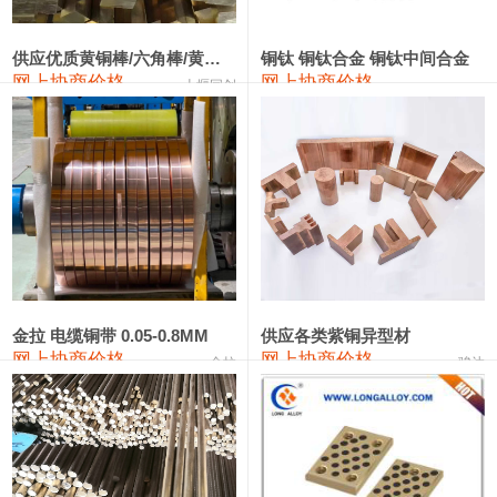
2202#硅
14,100—14,300
14,200
0
金属硅3303#-2202#
10,400—14,200
12,300
0
供应优质黄铜棒/六角棒/黄铜方板
铜钛 铜钛合金 铜钛中间合金
网上协商价格
网上协商价格
十堰同创
金属硅553#-331#
9,400—10,800
10,100
100
漆包线
111,970—115,970
113,970
360
磷铜合金
110,800—117,600
114,200
400
无氧铜丝(硬)
109,710—110,010
109,860
360
R410A专用紫铜管
113,700—113,700
113,700
360
铸造铝合金锭(A356.2)
24,300—24,700
24,500
200
金拉 电缆铜带 0.05-0.8MM
供应各类紫铜异型材
网上协商价格
网上协商价格
金拉
骏达
铸造铝合金锭(A380）
26,300—26,500
26,400
100
铝合金ADC12
24,200—24,400
24,300
100
铸造铝合金锭(ZL102)
24,300—24,500
24,400
200