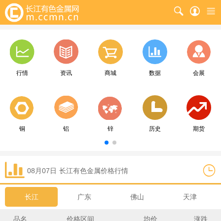
行情
资讯
商城
数据
会展
铜
铝
锌
历史
期货
08月07日
长江
有色金属价格行情
长江
广东
佛山
天津
品名
价格区间
均价
涨跌