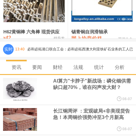
铸造铝合金锭(ZLD104)
24,300—24,500
24,400
200
压铸锌合金锭
26,500—26,700
26,600
250
硫酸镍
32,400—33,800
33,100
0
H62黄铜棒 六角棒 现货供应
锡青铜自润滑轴承
42
网上协商价格
氯化镍
38,300—40,300
39,300
0
¥
锦升发
芜湖合金
必和必拓港口联合工会：必和必拓西澳大利亚铁矿石业务的工人已
实时
13:40
通知，将于8月9日实施24小时停工。
资讯
要闻
财经
法规
统计
分析
8月7日，宇树科技董事长王兴兴网上路演时表示，报告期内，公司
AI算力"卡脖子"新战场：磷化铟供需
缺口超70%，谁在闷声发大财？
研发费用金额分别为4,995.18万元、7,001.70万元、14,496.56万
08-07
元，最近3年复合增长率达70.36%，呈快速增长趋势，并形成多项
长江铜周评 ：宏观破局+非美现货告
急！本周铜价强势冲至3个月新高
核心技术和知识产权。截至2026年1月31日，公司拥有262项专利权
08-07
（含境内发明专利20项）。