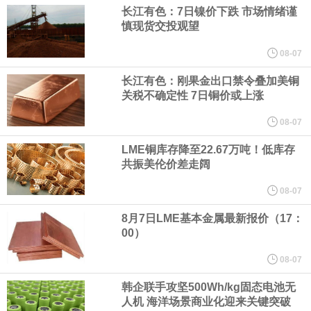
长江有色：7日镍价下跌 市场情绪谨
慎现货交投观望
纽约期银日内涨4%，现报64.08美元/盎司。
08-07
宇树科技董事长、总经理兼首席技术官王兴兴在网上路演时表示，
长江有色：刚果金出口禁令叠加美铜
关税不确定性 7日铜价或上涨
经过多年研发创新和技术积累，公司逐步形成了包括一体化关节集
08-07
成技术、高紧凑度机器人身体集成技术、机器人激光雷达全自研核
LME铜库存降至22.67万吨！低库存
共振美伦价差走阔
心技术等多项已商业化应用的核心技术并已应用于公司的高性能通
08-07
用人形机器人、四足机器人等产品。
8月7日LME基本金属最新报价（17：
00）
美国总统特朗普6日否认他对国防部长赫格塞思不满，称对赫格塞思
08-07
所做的工作“非常满意”。特朗普在社交媒体上发帖称，一些媒体有关
韩企联手攻坚500Wh/kg固态电池无
人机 海洋场景商业化迎来关键突破
他与赫格塞思就弹药短缺问题发生冲突的报道是“完全没有根据的谣