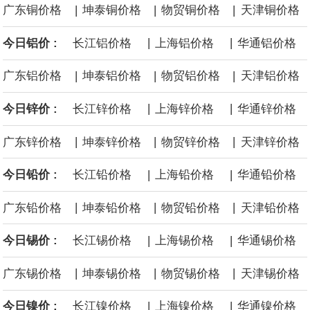
|
|
|
广东铜价格
坤泰铜价格
物贸铜价格
天津铜价格
后续14艘平均每艘约180亿美元。
|
|
今日铝价 :
长江铝价格
上海铝价格
华通铝价格
黄金价格有望录得自今年1月以来最大单周涨幅。油价走弱为金价提
|
|
|
广东铝价格
坤泰铝价格
物贸铝价格
天津铝价格
供支撑，同时投资者正等待美国非农就业数据，以寻找美国利率前
|
|
今日锌价 :
长江锌价格
上海锌价格
华通锌价格
景的线索。StoneX高级分析师马特·辛普森表示，中东和平前景改善
|
|
|
广东锌价格
坤泰锌价格
物贸锌价格
天津锌价格
令市场通胀预期下降，推动黄金价格从此前持续数周、位于4000美
|
|
今日铅价 :
长江铅价格
上海铅价格
华通铅价格
元上方的盘整区间中进一步上涨。
|
|
|
广东铅价格
坤泰铅价格
物贸铅价格
天津铅价格
|
|
今日锡价 :
长江锡价格
上海锡价格
华通锡价格
海力士：龙仁工厂将生产高带宽内存（HBM）及其他下一代动态随
|
|
|
广东锡价格
坤泰锡价格
物贸锡价格
天津锡价格
机存取存储器（DRAM）。
|
|
今日镍价 :
长江镍价格
上海镍价格
华通镍价格