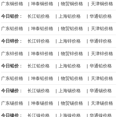
|
|
|
广东铜价格
坤泰铜价格
物贸铜价格
天津铜价格
面战舰项目之一。 根据CBO的初步估算，首舰造价约234亿美元，
|
|
今日铝价 :
长江铝价格
上海铝价格
华通铝价格
后续14艘平均每艘约180亿美元。
|
|
|
广东铝价格
坤泰铝价格
物贸铝价格
天津铝价格
黄金价格有望录得自今年1月以来最大单周涨幅。油价走弱为金价提
|
|
今日锌价 :
长江锌价格
上海锌价格
华通锌价格
供支撑，同时投资者正等待美国非农就业数据，以寻找美国利率前
|
|
|
广东锌价格
坤泰锌价格
物贸锌价格
天津锌价格
景的线索。StoneX高级分析师马特·辛普森表示，中东和平前景改善
|
|
今日铅价 :
长江铅价格
上海铅价格
华通铅价格
令市场通胀预期下降，推动黄金价格从此前持续数周、位于4000美
|
|
|
广东铅价格
坤泰铅价格
物贸铅价格
天津铅价格
元上方的盘整区间中进一步上涨。
|
|
今日锡价 :
长江锡价格
上海锡价格
华通锡价格
海力士：龙仁工厂将生产高带宽内存（HBM）及其他下一代动态随
|
|
|
广东锡价格
坤泰锡价格
物贸锡价格
天津锡价格
机存取存储器（DRAM）。
|
|
今日镍价 :
长江镍价格
上海镍价格
华通镍价格