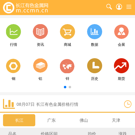
行情
资讯
商城
数据
会展
铜
铝
锌
历史
期货
08月07日
长江
有色金属价格行情
长江
广东
佛山
天津
品名
价格区间
均价
涨跌