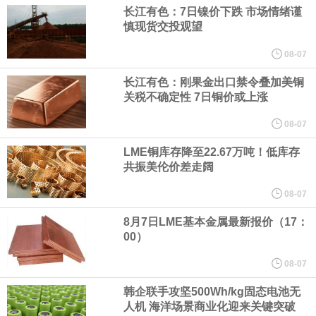
（含境内发明专利20项）。
长江有色：7日镍价下跌 市场情绪谨
慎现货交投观望
纽约期银日内涨4%，现报64.08美元/盎司。
08-07
宇树科技董事长、总经理兼首席技术官王兴兴在网上路演时表示，
长江有色：刚果金出口禁令叠加美铜
关税不确定性 7日铜价或上涨
经过多年研发创新和技术积累，公司逐步形成了包括一体化关节集
08-07
LME铜库存降至22.67万吨！低库存
成技术、高紧凑度机器人身体集成技术、机器人激光雷达全自研核
共振美伦价差走阔
心技术等多项已商业化应用的核心技术并已应用于公司的高性能通
08-07
8月7日LME基本金属最新报价（17：
用人形机器人、四足机器人等产品。
00）
美国总统特朗普6日否认他对国防部长赫格塞思不满，称对赫格塞思
08-07
韩企联手攻坚500Wh/kg固态电池无
所做的工作“非常满意”。特朗普在社交媒体上发帖称，一些媒体有关
人机 海洋场景商业化迎来关键突破