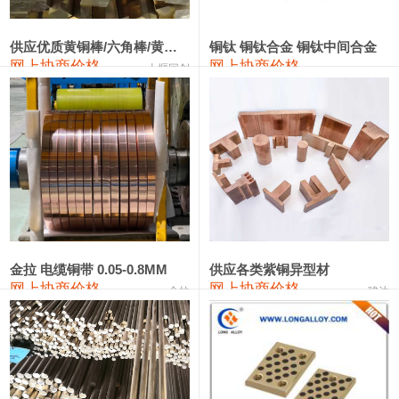
2202#硅
14,100—14,300
14,200
0
金属硅3303#-2202#
10,400—14,200
12,300
0
供应优质黄铜棒/六角棒/黄铜方板
铜钛 铜钛合金 铜钛中间合金
网上协商价格
网上协商价格
十堰同创
金属硅553#-331#
9,400—10,800
10,100
100
漆包线
111,970—115,970
113,970
360
磷铜合金
110,800—117,600
114,200
400
无氧铜丝(硬)
109,710—110,010
109,860
360
R410A专用紫铜管
113,700—113,700
113,700
360
铸造铝合金锭(A356.2)
24,300—24,700
24,500
200
金拉 电缆铜带 0.05-0.8MM
供应各类紫铜异型材
网上协商价格
网上协商价格
金拉
骏达
铸造铝合金锭(A380）
26,300—26,500
26,400
100
铝合金ADC12
24,200—24,400
24,300
100
铸造铝合金锭(ZL102)
24,300—24,500
24,400
200