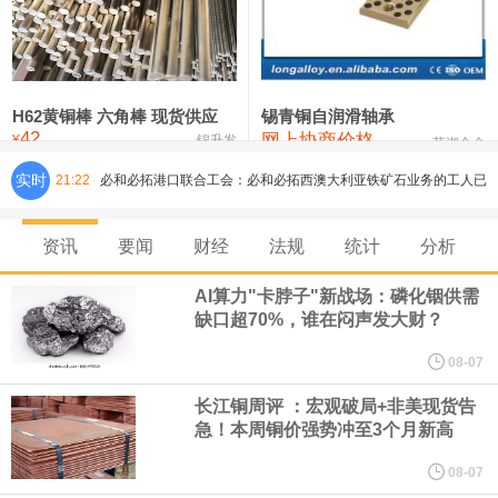
铸造铝合金锭(ZLD104)
24,300—24,500
24,400
200
压铸锌合金锭
26,500—26,700
26,600
250
硫酸镍
32,400—33,800
33,100
0
H62黄铜棒 六角棒 现货供应
锡青铜自润滑轴承
42
网上协商价格
氯化镍
38,300—40,300
39,300
0
¥
锦升发
芜湖合金
实时
21:22
必和必拓港口联合工会：必和必拓西澳大利亚铁矿石业务的工人已
通知，将于8月9日实施24小时停工。
资讯
要闻
财经
法规
统计
分析
8月7日，宇树科技董事长王兴兴网上路演时表示，报告期内，公司
AI算力"卡脖子"新战场：磷化铟供需
缺口超70%，谁在闷声发大财？
研发费用金额分别为4,995.18万元、7,001.70万元、14,496.56万
08-07
元，最近3年复合增长率达70.36%，呈快速增长趋势，并形成多项
长江铜周评 ：宏观破局+非美现货告
急！本周铜价强势冲至3个月新高
核心技术和知识产权。截至2026年1月31日，公司拥有262项专利权
08-07