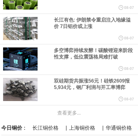
他与赫格塞思就弹药短缺问题发生冲突的报道是“完全没有根据的谣
08-07
长江有色: 伊朗禁令重启注入地缘溢
言”，他对赫格塞思所做的工作“非常满意”。
价 7日铝价或上涨
纽约期银突破64美元/盎司，日内涨3.91%。
08-07
多空博弈持续发酵！碳酸锂迎来阶段
据报道，威刚近日在法说会上表示，在需求增加、价格走高及货源
性支撑，低位震荡格局难打破
稳定的三大有利因素带动下，预期第3季度营运将优于第2季度，并
08-07
双硅期货共振涨56元！硅铁2609报
进一步扩大全年营运成果。
5,934元，钢厂利润与开工率博弈
美国国会预算办公室（CBO）于当地时间5日发布报告称，美国海军
08-07
查看更多...
计划建造的15艘核动力“特朗普级”（Trump-class）战列舰，从研发
|
|
今日铜价 :
长江铜价格
上海铜价格
华通铜价格
到采购的总费用可能高达2750亿美元，为美国有史以来最昂贵的水