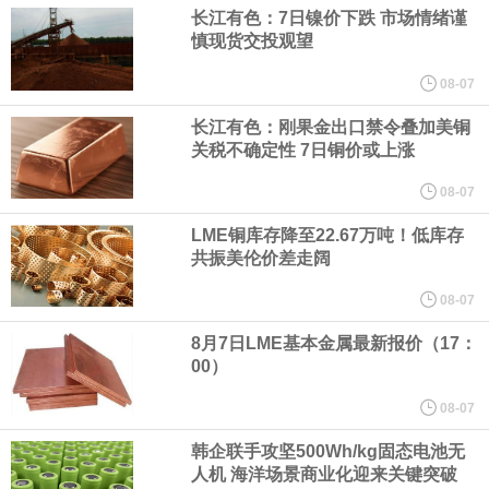
长江有色：7日镍价下跌 市场情绪谨
纽约期银日内涨4%，现报64.08美元/盎司。
慎现货交投观望
08-07
宇树科技董事长、总经理兼首席技术官王兴兴在网上路演时表示，
长江有色：刚果金出口禁令叠加美铜
关税不确定性 7日铜价或上涨
经过多年研发创新和技术积累，公司逐步形成了包括一体化关节集
08-07
成技术、高紧凑度机器人身体集成技术、机器人激光雷达全自研核
LME铜库存降至22.67万吨！低库存
共振美伦价差走阔
心技术等多项已商业化应用的核心技术并已应用于公司的高性能通
08-07
用人形机器人、四足机器人等产品。
8月7日LME基本金属最新报价（17：
00）
美国总统特朗普6日否认他对国防部长赫格塞思不满，称对赫格塞思
08-07
所做的工作“非常满意”。特朗普在社交媒体上发帖称，一些媒体有关
韩企联手攻坚500Wh/kg固态电池无
人机 海洋场景商业化迎来关键突破
他与赫格塞思就弹药短缺问题发生冲突的报道是“完全没有根据的谣