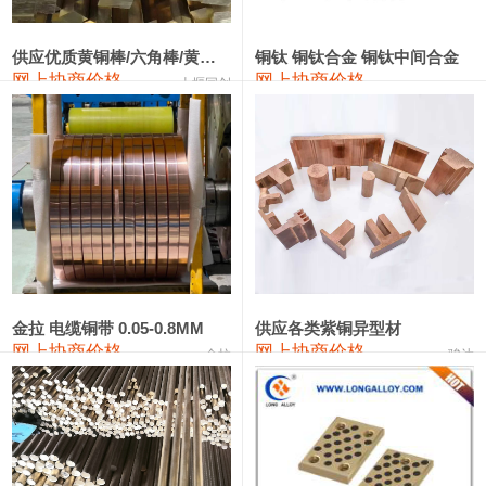
2202#硅
14,100—14,300
14,200
0
金属硅3303#-2202#
10,400—14,200
12,300
0
供应优质黄铜棒/六角棒/黄铜方板
铜钛 铜钛合金 铜钛中间合金
网上协商价格
网上协商价格
十堰同创
金属硅553#-331#
9,400—10,800
10,100
100
漆包线
111,970—115,970
113,970
360
磷铜合金
110,800—117,600
114,200
400
无氧铜丝(硬)
109,710—110,010
109,860
360
R410A专用紫铜管
113,700—113,700
113,700
360
铸造铝合金锭(A356.2)
24,300—24,700
24,500
200
金拉 电缆铜带 0.05-0.8MM
供应各类紫铜异型材
网上协商价格
网上协商价格
金拉
骏达
铸造铝合金锭(A380）
26,300—26,500
26,400
100
铝合金ADC12
24,200—24,400
24,300
100
铸造铝合金锭(ZL102)
24,300—24,500
24,400
200