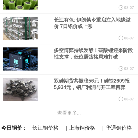
08-07
言”，他对赫格塞思所做的工作“非常满意”。
长江有色: 伊朗禁令重启注入地缘溢
价 7日铝价或上涨
纽约期银突破64美元/盎司，日内涨3.91%。
08-07
据报道，威刚近日在法说会上表示，在需求增加、价格走高及货源
多空博弈持续发酵！碳酸锂迎来阶段
性支撑，低位震荡格局难打破
稳定的三大有利因素带动下，预期第3季度营运将优于第2季度，并
08-07
进一步扩大全年营运成果。
双硅期货共振涨56元！硅铁2609报
5,934元，钢厂利润与开工率博弈
美国国会预算办公室（CBO）于当地时间5日发布报告称，美国海军
08-07
计划建造的15艘核动力“特朗普级”（Trump-class）战列舰，从研发
查看更多...
到采购的总费用可能高达2750亿美元，为美国有史以来最昂贵的水
|
|
今日铜价 :
长江铜价格
上海铜价格
华通铜价格
面战舰项目之一。 根据CBO的初步估算，首舰造价约234亿美元，