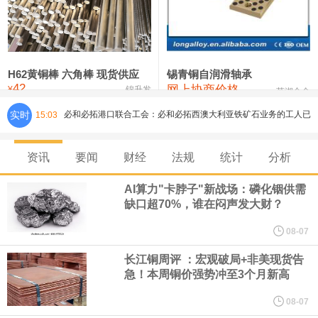
铸造铝合金锭(ZLD104)
24,300—24,500
24,400
200
压铸锌合金锭
26,500—26,700
26,600
250
硫酸镍
32,400—33,800
33,100
0
H62黄铜棒 六角棒 现货供应
锡青铜自润滑轴承
42
网上协商价格
氯化镍
38,300—40,300
39,300
0
¥
锦升发
芜湖合金
必和必拓港口联合工会：必和必拓西澳大利亚铁矿石业务的工人已
实时
15:03
通知，将于8月9日实施24小时停工。
资讯
要闻
财经
法规
统计
分析
8月7日，宇树科技董事长王兴兴网上路演时表示，报告期内，公司
AI算力"卡脖子"新战场：磷化铟供需
研发费用金额分别为4,995.18万元、7,001.70万元、14,496.56万
缺口超70%，谁在闷声发大财？
08-07
元，最近3年复合增长率达70.36%，呈快速增长趋势，并形成多项
长江铜周评 ：宏观破局+非美现货告
核心技术和知识产权。截至2026年1月31日，公司拥有262项专利权
急！本周铜价强势冲至3个月新高
08-07
（含境内发明专利20项）。