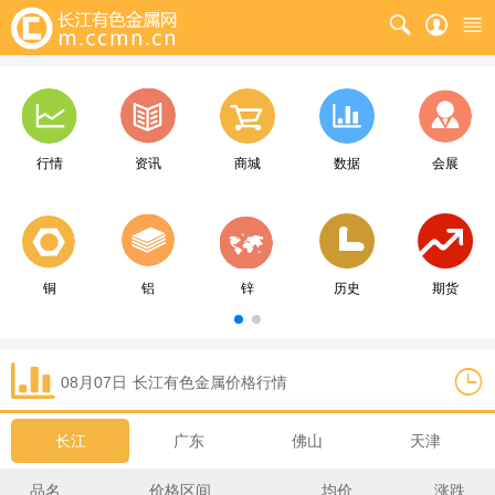
行情
资讯
商城
数据
会展
铜
铝
锌
历史
期货
08月07日
长江
有色金属价格行情
长江
广东
佛山
天津
品名
价格区间
均价
涨跌