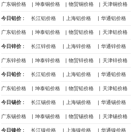
|
|
|
广东铜价格
坤泰铜价格
物贸铜价格
天津铜价格
后续14艘平均每艘约180亿美元。
|
|
今日铝价 :
长江铝价格
上海铝价格
华通铝价格
黄金价格有望录得自今年1月以来最大单周涨幅。油价走弱为金价提
|
|
|
广东铝价格
坤泰铝价格
物贸铝价格
天津铝价格
供支撑，同时投资者正等待美国非农就业数据，以寻找美国利率前
|
|
今日锌价 :
长江锌价格
上海锌价格
华通锌价格
景的线索。StoneX高级分析师马特·辛普森表示，中东和平前景改善
|
|
|
广东锌价格
坤泰锌价格
物贸锌价格
天津锌价格
令市场通胀预期下降，推动黄金价格从此前持续数周、位于4000美
|
|
今日铅价 :
长江铅价格
上海铅价格
华通铅价格
元上方的盘整区间中进一步上涨。
|
|
|
广东铅价格
坤泰铅价格
物贸铅价格
天津铅价格
海力士：龙仁工厂将生产高带宽内存（HBM）及其他下一代动态随
|
|
今日锡价 :
长江锡价格
上海锡价格
华通锡价格
机存取存储器（DRAM）。
|
|
|
广东锡价格
坤泰锡价格
物贸锡价格
天津锡价格
|
|
今日镍价 :
长江镍价格
上海镍价格
华通镍价格