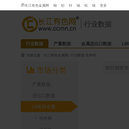
长江有色金属网
铜
铝
锌
锡
铅
镍
更多
行业数据
行业数据
产量数据
金属进出口数据
L
当前位置：
长江有色金属网
>
行业数据
伦外锌
市场分类
按日期查询
产量数据
进出口数据
LME持仓量
伦外铜