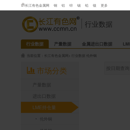
长江有色金属网
铜
铝
锌
锡
铅
镍
更多
行业数据
行业数据
产量数据
金属进出口数据
L
当前位置：
长江有色金属网
>
行业数据
伦外铜
市场分类
按日期查询
产量数据
进出口数据
LME持仓量
伦外铜