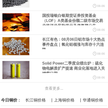
美元的项目制造重重阻碍
08-06
国投瑞银白银期货证券投资基金
欧股开盘涨跌不一，德国DAX指数跌0.29%，英国富时100指数涨
（LOF）A类基金份额二级市场交易
价格溢价风险提示及停复牌公告
0.08%，法国CAC40指数涨0.03%，欧洲斯托克50指数跌0.15%，
08-06
长江有色：08月06日铝市场十大热点
意大利富时MIB指数跌0.18%。
事件盘点｜氧化铝领涨与库存十六连
降
LME伦镍日内跌超3.00%，现报16574.100美元/吨。
08-06
Solid Power二季度业绩出炉：硫化
瑞士7月季调后失业率 3.1%，预期 3.1%，前值 3.1%。瑞士7月未
物电解质扩产提速 商业化落地进入关
键窗口期
季调失业率 3%，预期 3%，前值 2.9%。
08-06
查看更多...
商品期货收盘，黄金连续涨3.44%，焦炭连续涨2.72%，铁矿石连续
|
|
今日铜价 :
长江铜价格
上海铜价格
华通铜价格
涨2.64%，镍连续跌2.62%，白银连续涨2.61%。