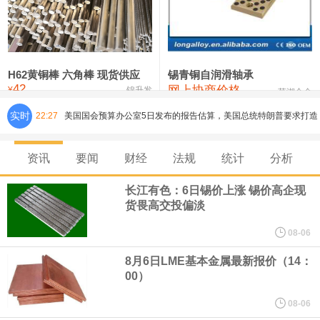
铸造铝合金锭(ZLD104)
24,100—24,300
24,200
100
压铸锌合金锭
26,250—26,450
26,350
500
硫酸镍
32,400—33,800
33,100
0
H62黄铜棒 六角棒 现货供应
锡青铜自润滑轴承
42
网上协商价格
氯化镍
38,300—40,300
39,300
0
¥
锦升发
芜湖合金
实时
22:27
美国国会预算办公室5日发布的报告估算，美国总统特朗普要求打造
的海军全新核动力“黄金舰队”可能需要在今后数十年间支出约2750
资讯
要闻
财经
法规
统计
分析
亿美元。其中，首艘“特朗普级”战列舰“无畏”号预估造价比原来至少
长江有色：6日锡价上涨 锡价高企现
货畏高交投偏淡
高50%。
08-06
芝加哥期权交易所全球市场公司（CBOE GLOBAL MARKETS
8月6日LME基本金属最新报价（14：
00）
INC）：CBOE 欧洲清算所将于 8 月 24 日起，将证券融资交易清算
08-06