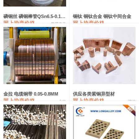
441#硅
9,500—9,700
9,600
0
金属硅553#-331#
9,300—10,700
10,000
0
磷铜丝 磷铜棒管QSn6.5-0.1 7-0.2 8-0.3
铜钛 铜钛合金 铜钛中间合金
网上协商价格
网上协商价格
联荣有色
金属硅3303#-2202#
10,400—14,200
12,300
0
漆包线
111,610—115,610
113,610
1,060
磷铜合金
110,400—117,200
113,800
1,050
无氧铜丝(硬)
109,350—109,650
109,500
1,060
R410A专用紫铜管
113,340—113,340
113,340
1,060
铸造铝合金锭(A356.2)
24,100—24,500
24,300
100
金拉 电缆铜带 0.05-0.8MM
供应各类紫铜异型材
网上协商价格
网上协商价格
金拉
骏达
铸造铝合金锭(A380）
26,200—26,400
26,300
100
铝合金ADC12
24,100—24,300
24,200
100
铸造铝合金锭(ZL102)
24,100—24,300
24,200
100