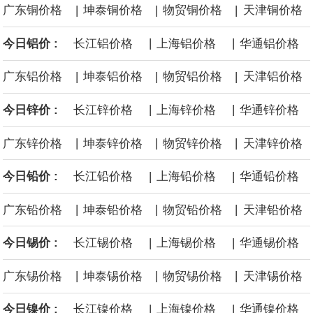
|
|
|
广东铜价格
坤泰铜价格
物贸铜价格
天津铜价格
沙特下调了对亚洲的主要原油价格，与此同时，各方正就一项旨在
|
|
今日铝价 :
长江铝价格
上海铝价格
华通铝价格
缓解霍尔木兹海峡航运压力的协议进行谈判。尽管胡塞武装的威胁
|
|
|
广东铝价格
坤泰铝价格
物贸铝价格
天津铝价格
危及了经由红海向东运输原油的替代路线，但沙特方面仍下调了价
|
|
今日锌价 :
长江锌价格
上海锌价格
华通锌价格
格。
|
|
|
广东锌价格
坤泰锌价格
物贸锌价格
天津锌价格
|
|
今日铅价 :
长江铅价格
上海铅价格
华通铅价格
|
|
|
广东铅价格
坤泰铅价格
物贸铅价格
天津铅价格
|
|
今日锡价 :
长江锡价格
上海锡价格
华通锡价格
|
|
|
广东锡价格
坤泰锡价格
物贸锡价格
天津锡价格
|
|
今日镍价 :
长江镍价格
上海镍价格
华通镍价格