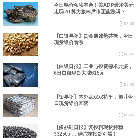
业务拓展至固定收益品类。
今日锡价领涨有色！美ADP爆冷美元
走弱 AI 算力接棒后市还能涨吗？
周四，亚洲科技股下跌，跟随隔夜交易中回调的美国同行，凸显了
08-06
全球科技股波动性的加剧。 日本市场中，软银股价收盘下跌4.4%，
【白银早评】贵金属强势共振，今日
现货银价看涨
芯片设备制造商东京电子股价下跌近6%，日本存储芯片制造商铠侠
08-06
【白银日报】工业与投资需求共振，
股价下跌超过10%。
6日白银现货大涨615元
WPP股价料创1992年以来最大单日涨幅，上涨25%至11个月高位。
08-06
【铅早评】内外盘双双持平，预计今
谷歌规划的印度数据中心枢纽建设工作正在如火如荼推进，项目所
日现货铅价回落
在地上方的山坡已经被开挖，露出赤红土层，并修出层层台地。但
08-06
【多晶硅日报】复投料现货持稳
环保人士的反对声浪持续高涨，给这家美国科技巨头总规模 150 亿
33250元，硅片端接货刚需！