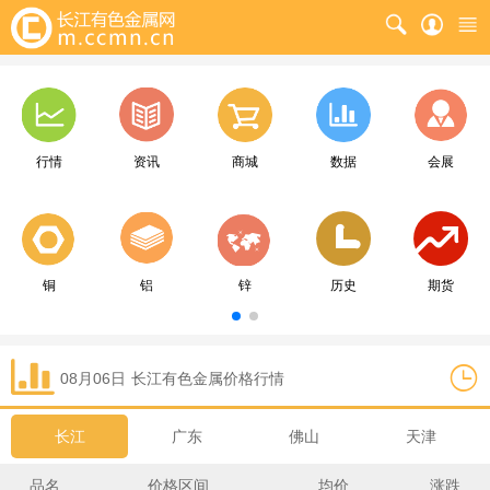
行情
资讯
商城
数据
会展
铜
铝
锌
历史
期货
08月06日
长江
有色金属价格行情
长江
广东
佛山
天津
品名
价格区间
均价
涨跌