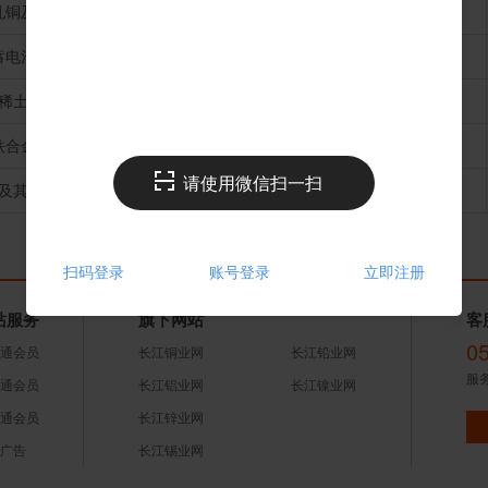
轧铜及铜材
2026-06
154411
878569
蓄电池
2026-06
55959
292130
稀土
2026-06
5105
30483
铁合金
2026-06
7
39
请使用微信扫一扫
及其制品
2026-06
11571
66547
扫码登录
账号登录
立即注册
站服务
旗下网站
客
0
通会员
长江铜业网
长江铅业网
服务
通会员
长江铝业网
长江镍业网
通会员
长江锌业网
广告
长江锡业网