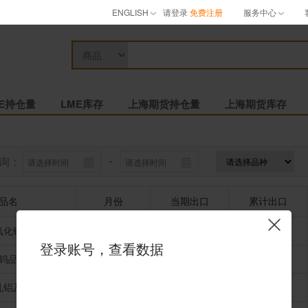
ENGLISH
请登录
免费注册
服务中心
ME持仓量
LME库存
上海期货持仓量
上海期货库存
询：
-
品名
月份
当期出口
累计出口
氧化铝
2026-06
270000
1610000
登录账号，查看数据
钨品
2026-06
1075
4830
轧铝及铝材
2026-06
71
340