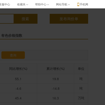
客服中心
收藏夹
帮助中心
网站导航
手机网
有色价格指数
查询
同比增长(%)
累计增长(%)
单位
吨
55.1
19.8
吨
-4.6
-14.8
万吨
45.4
16.3