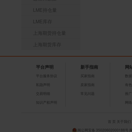
LME持仓量
LME库存
上海期货持仓量
上海期货库存
平台声明
新手指南
网
平台服务协议
买家指南
数据
私隐声明
卖家指南
有色
交易明细
常见问题
推广
知识产权声明
网络
首 页
关于我们
闽公网安备 35020602000188号 