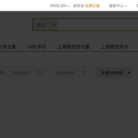
ENGLISH
请登录
免费注册
服务中心
ME持仓量
LME库存
上海期货持仓量
上海期货库存
询：
-