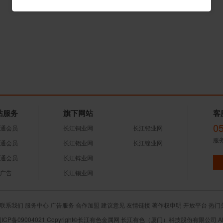
站服务
旗下网站
客
0
通会员
长江铜业网
长江铅业网
服务
通会员
长江铝业网
长江镍业网
通会员
长江锌业网
广告
长江锡业网
联系我们
服务中心
广告服务
合作加盟
建议意见
友情链接
著作权申明
开放平台
热门
闽ICP备09004021 Copyright©长江有色金属网 长江有色（厦门）科技股份有限公司 All R