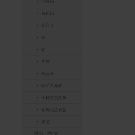
电解铝
氧化铝
铝合金
锌
铅
生铁
铁合金
铁矿石原矿
十种有色金属
金属冶炼设备
光缆
进出口数据