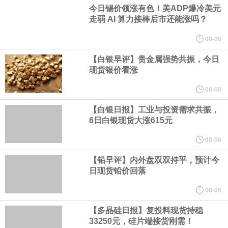
业务拓展至固定收益品类。
今日锡价领涨有色！美ADP爆冷美元
走弱 AI 算力接棒后市还能涨吗？
周四，亚洲科技股下跌，跟随隔夜交易中回调的美国同行，凸显了
08-06
全球科技股波动性的加剧。 日本市场中，软银股价收盘下跌4.4%，
【白银早评】贵金属强势共振，今日
现货银价看涨
芯片设备制造商东京电子股价下跌近6%，日本存储芯片制造商铠侠
08-06
【白银日报】工业与投资需求共振，
股价下跌超过10%。
6日白银现货大涨615元
WPP股价料创1992年以来最大单日涨幅，上涨25%至11个月高位。
08-06
【铅早评】内外盘双双持平，预计今
谷歌规划的印度数据中心枢纽建设工作正在如火如荼推进，项目所
日现货铅价回落
在地上方的山坡已经被开挖，露出赤红土层，并修出层层台地。但
08-06
【多晶硅日报】复投料现货持稳
环保人士的反对声浪持续高涨，给这家美国科技巨头总规模 150 亿
33250元，硅片端接货刚需！