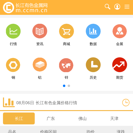
行情
资讯
商城
数据
会展
铜
铝
锌
历史
期货
08月06日
长江
有色金属价格行情
长江
广东
佛山
天津
品名
价格区间
均价
涨跌