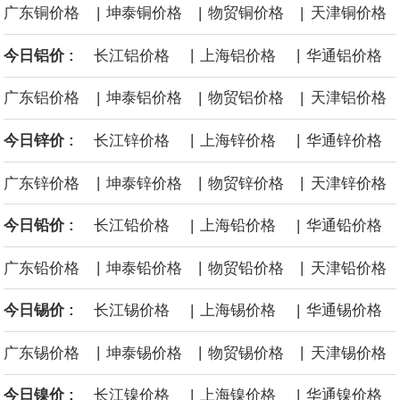
|
|
|
广东铜价格
坤泰铜价格
物贸铜价格
天津铜价格
沙特下调了对亚洲的主要原油价格，与此同时，各方正就一项旨在
|
|
今日铝价 :
长江铝价格
上海铝价格
华通铝价格
缓解霍尔木兹海峡航运压力的协议进行谈判。尽管胡塞武装的威胁
|
|
|
广东铝价格
坤泰铝价格
物贸铝价格
天津铝价格
危及了经由红海向东运输原油的替代路线，但沙特方面仍下调了价
|
|
今日锌价 :
长江锌价格
上海锌价格
华通锌价格
格。
|
|
|
广东锌价格
坤泰锌价格
物贸锌价格
天津锌价格
|
|
今日铅价 :
长江铅价格
上海铅价格
华通铅价格
|
|
|
广东铅价格
坤泰铅价格
物贸铅价格
天津铅价格
|
|
今日锡价 :
长江锡价格
上海锡价格
华通锡价格
|
|
|
广东锡价格
坤泰锡价格
物贸锡价格
天津锡价格
|
|
今日镍价 :
长江镍价格
上海镍价格
华通镍价格