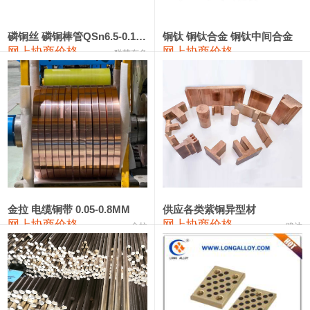
441#硅
9,500—9,700
9,600
0
金属硅553#-331#
9,300—10,700
10,000
0
磷铜丝 磷铜棒管QSn6.5-0.1 7-0.2 8-0.3
铜钛 铜钛合金 铜钛中间合金
网上协商价格
网上协商价格
联荣有色
金属硅3303#-2202#
10,400—14,200
12,300
0
漆包线
111,610—115,610
113,610
1,060
磷铜合金
110,400—117,200
113,800
1,050
无氧铜丝(硬)
109,350—109,650
109,500
1,060
R410A专用紫铜管
113,340—113,340
113,340
1,060
铸造铝合金锭(A356.2)
24,100—24,500
24,300
100
金拉 电缆铜带 0.05-0.8MM
供应各类紫铜异型材
网上协商价格
网上协商价格
金拉
骏达
铸造铝合金锭(A380）
26,200—26,400
26,300
100
铝合金ADC12
24,100—24,300
24,200
100
铸造铝合金锭(ZL102)
24,100—24,300
24,200
100