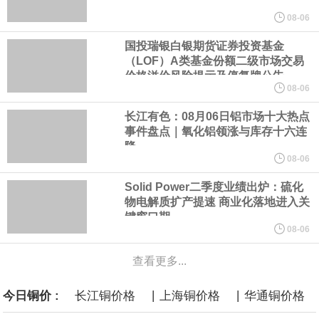
美元的项目制造重重阻碍
08-06
国投瑞银白银期货证券投资基金
欧股开盘涨跌不一，德国DAX指数跌0.29%，英国富时100指数涨
（LOF）A类基金份额二级市场交易
价格溢价风险提示及停复牌公告
0.08%，法国CAC40指数涨0.03%，欧洲斯托克50指数跌0.15%，
08-06
长江有色：08月06日铝市场十大热点
意大利富时MIB指数跌0.18%。
事件盘点｜氧化铝领涨与库存十六连
降
LME伦镍日内跌超3.00%，现报16574.100美元/吨。
08-06
Solid Power二季度业绩出炉：硫化
瑞士7月季调后失业率 3.1%，预期 3.1%，前值 3.1%。瑞士7月未
物电解质扩产提速 商业化落地进入关
键窗口期
季调失业率 3%，预期 3%，前值 2.9%。
08-06
查看更多...
商品期货收盘，黄金连续涨3.44%，焦炭连续涨2.72%，铁矿石连续
|
|
今日铜价 :
长江铜价格
上海铜价格
华通铜价格
涨2.64%，镍连续跌2.62%，白银连续涨2.61%。