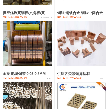
2202#硅
14,100—14,300
14,200
0
金属硅3303#-2202#
10,400—14,200
12,300
0
供应优质黄铜棒/六角棒/黄铜方板
铜钛 铜钛合金 铜钛中间合金
网上协商价格
网上协商价格
十堰同创
金属硅553#-331#
9,400—10,800
10,100
100
漆包线
111,970—115,970
113,970
360
磷铜合金
110,800—117,600
114,200
400
无氧铜丝(硬)
109,710—110,010
109,860
360
R410A专用紫铜管
113,700—113,700
113,700
360
铸造铝合金锭(A356.2)
24,300—24,700
24,500
200
金拉 电缆铜带 0.05-0.8MM
供应各类紫铜异型材
网上协商价格
网上协商价格
金拉
骏达
铸造铝合金锭(A380）
26,300—26,500
26,400
100
铝合金ADC12
24,200—24,400
24,300
100
铸造铝合金锭(ZL102)
24,300—24,500
24,400
200