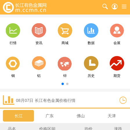
行情
资讯
商城
数据
会展
铜
铝
锌
历史
期货
08月07日
长江
有色金属价格行情
长江
广东
佛山
天津
品名
价格区间
均价
涨跌