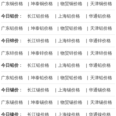
|
|
|
广东铜价格
坤泰铜价格
物贸铜价格
天津铜价格
面战舰项目之一。 根据CBO的初步估算，首舰造价约234亿美元，
|
|
今日铝价 :
长江铝价格
上海铝价格
华通铝价格
后续14艘平均每艘约180亿美元。
|
|
|
广东铝价格
坤泰铝价格
物贸铝价格
天津铝价格
黄金价格有望录得自今年1月以来最大单周涨幅。油价走弱为金价提
|
|
今日锌价 :
长江锌价格
上海锌价格
华通锌价格
供支撑，同时投资者正等待美国非农就业数据，以寻找美国利率前
|
|
|
广东锌价格
坤泰锌价格
物贸锌价格
天津锌价格
景的线索。StoneX高级分析师马特·辛普森表示，中东和平前景改善
|
|
今日铅价 :
长江铅价格
上海铅价格
华通铅价格
令市场通胀预期下降，推动黄金价格从此前持续数周、位于4000美
|
|
|
广东铅价格
坤泰铅价格
物贸铅价格
天津铅价格
元上方的盘整区间中进一步上涨。
|
|
今日锡价 :
长江锡价格
上海锡价格
华通锡价格
海力士：龙仁工厂将生产高带宽内存（HBM）及其他下一代动态随
|
|
|
广东锡价格
坤泰锡价格
物贸锡价格
天津锡价格
机存取存储器（DRAM）。
|
|
今日镍价 :
长江镍价格
上海镍价格
华通镍价格