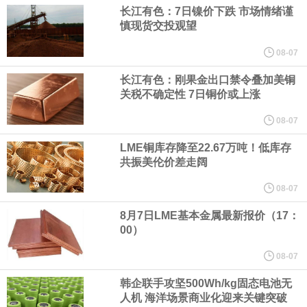
（含境内发明专利20项）。
长江有色：7日镍价下跌 市场情绪谨
慎现货交投观望
纽约期银日内涨4%，现报64.08美元/盎司。
08-07
宇树科技董事长、总经理兼首席技术官王兴兴在网上路演时表示，
长江有色：刚果金出口禁令叠加美铜
关税不确定性 7日铜价或上涨
经过多年研发创新和技术积累，公司逐步形成了包括一体化关节集
08-07
LME铜库存降至22.67万吨！低库存
成技术、高紧凑度机器人身体集成技术、机器人激光雷达全自研核
共振美伦价差走阔
心技术等多项已商业化应用的核心技术并已应用于公司的高性能通
08-07
8月7日LME基本金属最新报价（17：
用人形机器人、四足机器人等产品。
00）
美国总统特朗普6日否认他对国防部长赫格塞思不满，称对赫格塞思
08-07
韩企联手攻坚500Wh/kg固态电池无
所做的工作“非常满意”。特朗普在社交媒体上发帖称，一些媒体有关
人机 海洋场景商业化迎来关键突破