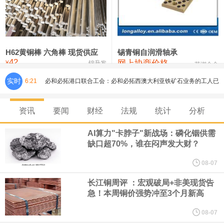
铸造铝合金锭(ZLD104)
24,300—24,500
24,400
200
压铸锌合金锭
26,500—26,700
26,600
250
硫酸镍
32,400—33,800
33,100
0
H62黄铜棒 六角棒 现货供应
锡青铜自润滑轴承
42
网上协商价格
氯化镍
38,300—40,300
39,300
0
¥
锦升发
芜湖合金
实时
6:21
必和必拓港口联合工会：必和必拓西澳大利亚铁矿石业务的工人已
通知，将于8月9日实施24小时停工。
资讯
要闻
财经
法规
统计
分析
8月7日，宇树科技董事长王兴兴网上路演时表示，报告期内，公司
AI算力"卡脖子"新战场：磷化铟供需
缺口超70%，谁在闷声发大财？
研发费用金额分别为4,995.18万元、7,001.70万元、14,496.56万
08-07
元，最近3年复合增长率达70.36%，呈快速增长趋势，并形成多项
长江铜周评 ：宏观破局+非美现货告
急！本周铜价强势冲至3个月新高
核心技术和知识产权。截至2026年1月31日，公司拥有262项专利权
08-07