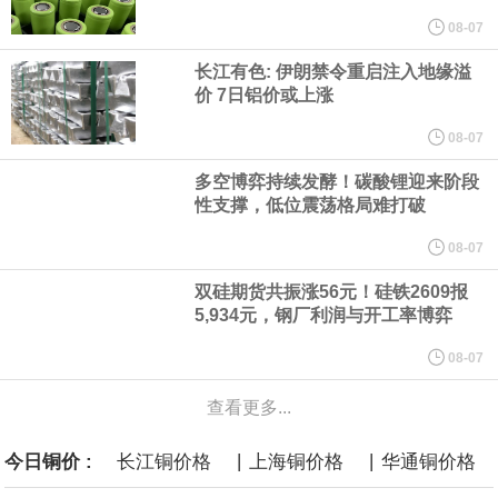
他与赫格塞思就弹药短缺问题发生冲突的报道是“完全没有根据的谣
08-07
长江有色: 伊朗禁令重启注入地缘溢
言”，他对赫格塞思所做的工作“非常满意”。
价 7日铝价或上涨
纽约期银突破64美元/盎司，日内涨3.91%。
08-07
多空博弈持续发酵！碳酸锂迎来阶段
据报道，威刚近日在法说会上表示，在需求增加、价格走高及货源
性支撑，低位震荡格局难打破
稳定的三大有利因素带动下，预期第3季度营运将优于第2季度，并
08-07
双硅期货共振涨56元！硅铁2609报
进一步扩大全年营运成果。
5,934元，钢厂利润与开工率博弈
美国国会预算办公室（CBO）于当地时间5日发布报告称，美国海军
08-07
查看更多...
计划建造的15艘核动力“特朗普级”（Trump-class）战列舰，从研发
|
|
今日铜价 :
长江铜价格
上海铜价格
华通铜价格
到采购的总费用可能高达2750亿美元，为美国有史以来最昂贵的水