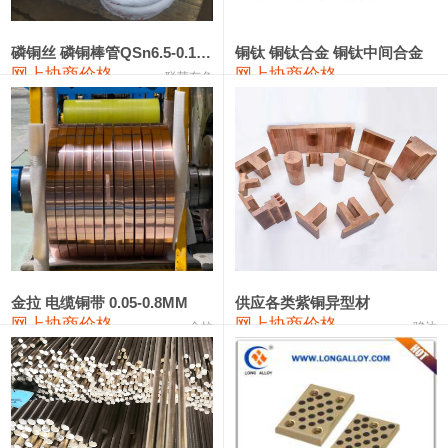
441#硅
9,500—9,700
9,600
0
金属硅553#-331#
9,300—10,700
10,000
0
磷铜丝 磷铜棒管QSn6.5-0.1 7-0.2 8-0.3
铜钛 铜钛合金 铜钛中间合金
网上协商价格
网上协商价格
联荣有色
金属硅3303#-2202#
10,400—14,200
12,300
0
漆包线
111,610—115,610
113,610
1,060
磷铜合金
110,400—117,200
113,800
1,050
无氧铜丝(硬)
109,350—109,650
109,500
1,060
R410A专用紫铜管
113,340—113,340
113,340
1,060
铸造铝合金锭(A356.2)
24,100—24,500
24,300
100
金拉 电缆铜带 0.05-0.8MM
供应各类紫铜异型材
网上协商价格
网上协商价格
金拉
骏达
铸造铝合金锭(A380）
26,200—26,400
26,300
100
铝合金ADC12
24,100—24,300
24,200
100
铸造铝合金锭(ZL102)
24,100—24,300
24,200
100