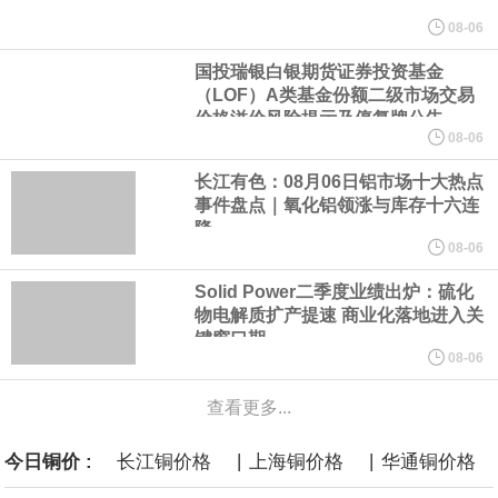
LME伦镍日内跌超3.00%，现报16574.100美元/吨。
08-06
国投瑞银白银期货证券投资基金
瑞士7月季调后失业率 3.1%，预期 3.1%，前值 3.1%。瑞士7月未
（LOF）A类基金份额二级市场交易
价格溢价风险提示及停复牌公告
季调失业率 3%，预期 3%，前值 2.9%。
08-06
长江有色：08月06日铝市场十大热点
商品期货收盘，黄金连续涨3.44%，焦炭连续涨2.72%，铁矿石连续
事件盘点｜氧化铝领涨与库存十六连
降
涨2.64%，镍连续跌2.62%，白银连续涨2.61%。
08-06
Solid Power二季度业绩出炉：硫化
沙特下调了对亚洲的主要原油价格，与此同时，各方正就一项旨在
物电解质扩产提速 商业化落地进入关
键窗口期
缓解霍尔木兹海峡航运压力的协议进行谈判。尽管胡塞武装的威胁
08-06
查看更多...
危及了经由红海向东运输原油的替代路线，但沙特方面仍下调了价
|
|
今日铜价 :
长江铜价格
上海铜价格
华通铜价格
格。