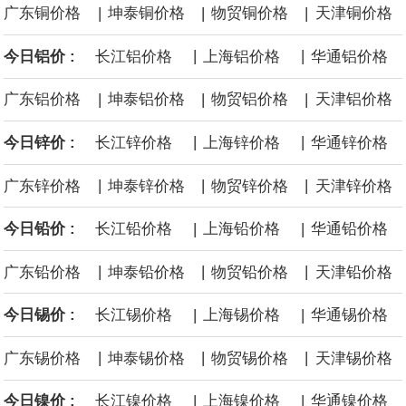
|
|
|
广东铜价格
坤泰铜价格
物贸铜价格
天津铜价格
美国国会预算办公室5日发布的报告估算，美国总统特朗普要求打造
|
|
今日铝价 :
长江铝价格
上海铝价格
华通铝价格
的海军全新核动力“黄金舰队”可能需要在今后数十年间支出约2750
|
|
|
广东铝价格
坤泰铝价格
物贸铝价格
天津铝价格
亿美元。其中，首艘“特朗普级”战列舰“无畏”号预估造价比原来至少
|
|
今日锌价 :
长江锌价格
上海锌价格
华通锌价格
高50%。
|
|
|
广东锌价格
坤泰锌价格
物贸锌价格
天津锌价格
|
|
今日铅价 :
长江铅价格
上海铅价格
华通铅价格
|
|
|
广东铅价格
坤泰铅价格
物贸铅价格
天津铅价格
|
|
今日锡价 :
长江锡价格
上海锡价格
华通锡价格
|
|
|
广东锡价格
坤泰锡价格
物贸锡价格
天津锡价格
|
|
今日镍价 :
长江镍价格
上海镍价格
华通镍价格