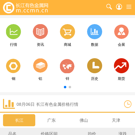
行情
资讯
商城
数据
会展
铜
铝
锌
历史
期货
08月06日
长江
有色金属价格行情
长江
广东
佛山
天津
品名
价格区间
均价
涨跌