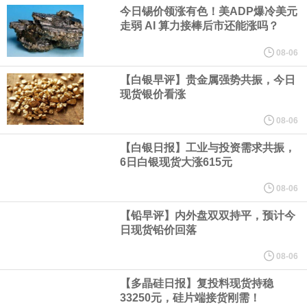
股价下跌超过10%。
今日锡价领涨有色！美ADP爆冷美元
走弱 AI 算力接棒后市还能涨吗？
WPP股价料创1992年以来最大单日涨幅，上涨25%至11个月高位。
08-06
谷歌规划的印度数据中心枢纽建设工作正在如火如荼推进，项目所
【白银早评】贵金属强势共振，今日
现货银价看涨
在地上方的山坡已经被开挖，露出赤红土层，并修出层层台地。但
08-06
【白银日报】工业与投资需求共振，
环保人士的反对声浪持续高涨，给这家美国科技巨头总规模 150 亿
6日白银现货大涨615元
美元的项目制造重重阻碍
08-06
【铅早评】内外盘双双持平，预计今
欧股开盘涨跌不一，德国DAX指数跌0.29%，英国富时100指数涨
日现货铅价回落
0.08%，法国CAC40指数涨0.03%，欧洲斯托克50指数跌0.15%，
08-06
【多晶硅日报】复投料现货持稳
意大利富时MIB指数跌0.18%。
33250元，硅片端接货刚需！