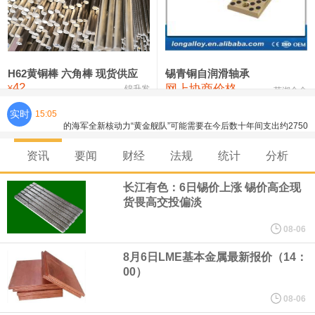
铸造铝合金锭(ZLD104)
24,100—24,300
24,200
100
压铸锌合金锭
26,250—26,450
26,350
500
硫酸镍
32,400—33,800
33,100
0
H62黄铜棒 六角棒 现货供应
锡青铜自润滑轴承
42
网上协商价格
氯化镍
38,300—40,300
39,300
0
¥
锦升发
芜湖合金
实时
15:05
芝加哥期权交易所全球市场公司（CBOE GLOBAL MARKETS
INC）：CBOE 欧洲清算所将于 8 月 24 日起，将证券融资交易清算
资讯
要闻
财经
法规
统计
分析
业务拓展至固定收益品类。
长江有色：6日锡价上涨 锡价高企现
货畏高交投偏淡
周四，亚洲科技股下跌，跟随隔夜交易中回调的美国同行，凸显了
08-06
全球科技股波动性的加剧。 日本市场中，软银股价收盘下跌4.4%，
8月6日LME基本金属最新报价（14：
00）
芯片设备制造商东京电子股价下跌近6%，日本存储芯片制造商铠侠
08-06