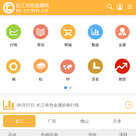
行情
资讯
商城
数据
会展
铜
铝
锌
历史
期货
08月07日
长江
有色金属价格行情
长江
广东
佛山
天津
品名
价格区间
均价
涨跌