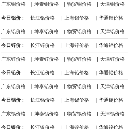
|
|
|
广东铜价格
坤泰铜价格
物贸铜价格
天津铜价格
面战舰项目之一。 根据CBO的初步估算，首舰造价约234亿美元，
|
|
今日铝价 :
长江铝价格
上海铝价格
华通铝价格
后续14艘平均每艘约180亿美元。
|
|
|
广东铝价格
坤泰铝价格
物贸铝价格
天津铝价格
黄金价格有望录得自今年1月以来最大单周涨幅。油价走弱为金价提
|
|
今日锌价 :
长江锌价格
上海锌价格
华通锌价格
供支撑，同时投资者正等待美国非农就业数据，以寻找美国利率前
|
|
|
广东锌价格
坤泰锌价格
物贸锌价格
天津锌价格
景的线索。StoneX高级分析师马特·辛普森表示，中东和平前景改善
|
|
今日铅价 :
长江铅价格
上海铅价格
华通铅价格
令市场通胀预期下降，推动黄金价格从此前持续数周、位于4000美
|
|
|
广东铅价格
坤泰铅价格
物贸铅价格
天津铅价格
元上方的盘整区间中进一步上涨。
|
|
今日锡价 :
长江锡价格
上海锡价格
华通锡价格
海力士：龙仁工厂将生产高带宽内存（HBM）及其他下一代动态随
|
|
|
广东锡价格
坤泰锡价格
物贸锡价格
天津锡价格
机存取存储器（DRAM）。
|
|
今日镍价 :
长江镍价格
上海镍价格
华通镍价格