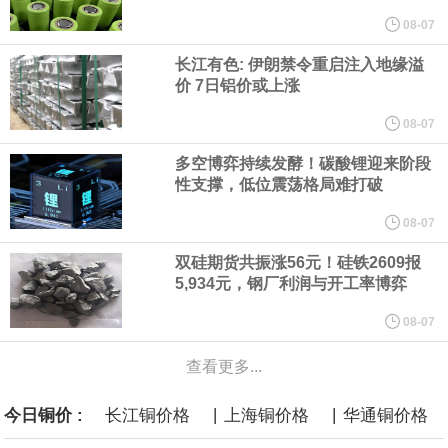
他与赫格塞思就弹药短缺问题发生冲突的报道是“完全没有根据的谣
08-07
长江有色: 伊朗禁令重启注入地缘溢
言”，他对赫格塞思所做的工作“非常满意”。
价 7日铝价或上涨
纽约期银突破64美元/盎司，日内涨3.91%。
08-07
多空博弈持续发酵！碳酸锂迎来阶段
据报道，威刚近日在法说会上表示，在需求增加、价格走高及货源
性支撑，低位震荡格局难打破
稳定的三大有利因素带动下，预期第3季度营运将优于第2季度，并
08-07
双硅期货共振涨56元！硅铁2609报
进一步扩大全年营运成果。
5,934元，钢厂利润与开工率博弈
美国国会预算办公室（CBO）于当地时间5日发布报告称，美国海军
08-07
查看更多...
计划建造的15艘核动力“特朗普级”（Trump-class）战列舰，从研发
|
|
今日铜价 :
长江铜价格
上海铜价格
华通铜价格
到采购的总费用可能高达2750亿美元，为美国有史以来最昂贵的水