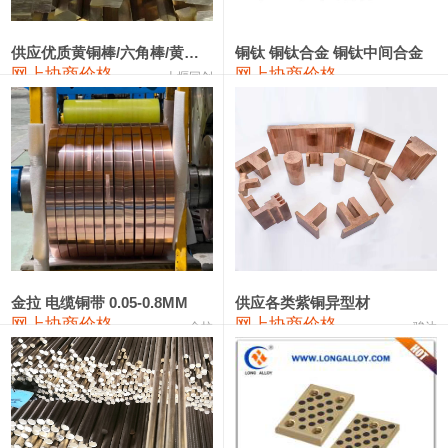
2202#硅
14,100—14,300
14,200
0
金属硅3303#-2202#
10,400—14,200
12,300
0
供应优质黄铜棒/六角棒/黄铜方板
铜钛 铜钛合金 铜钛中间合金
网上协商价格
网上协商价格
十堰同创
金属硅553#-331#
9,400—10,800
10,100
100
漆包线
111,970—115,970
113,970
360
磷铜合金
110,800—117,600
114,200
400
无氧铜丝(硬)
109,710—110,010
109,860
360
R410A专用紫铜管
113,700—113,700
113,700
360
铸造铝合金锭(A356.2)
24,300—24,700
24,500
200
金拉 电缆铜带 0.05-0.8MM
供应各类紫铜异型材
网上协商价格
网上协商价格
金拉
骏达
铸造铝合金锭(A380）
26,300—26,500
26,400
100
铝合金ADC12
24,200—24,400
24,300
100
铸造铝合金锭(ZL102)
24,300—24,500
24,400
200