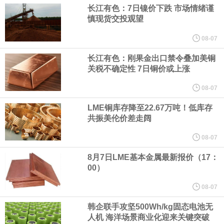
（含境内发明专利20项）。
长江有色：7日镍价下跌 市场情绪谨
慎现货交投观望
纽约期银日内涨4%，现报64.08美元/盎司。
08-07
宇树科技董事长、总经理兼首席技术官王兴兴在网上路演时表示，
长江有色：刚果金出口禁令叠加美铜
关税不确定性 7日铜价或上涨
经过多年研发创新和技术积累，公司逐步形成了包括一体化关节集
08-07
LME铜库存降至22.67万吨！低库存
成技术、高紧凑度机器人身体集成技术、机器人激光雷达全自研核
共振美伦价差走阔
心技术等多项已商业化应用的核心技术并已应用于公司的高性能通
08-07
8月7日LME基本金属最新报价（17：
用人形机器人、四足机器人等产品。
00）
美国总统特朗普6日否认他对国防部长赫格塞思不满，称对赫格塞思
08-07
韩企联手攻坚500Wh/kg固态电池无
所做的工作“非常满意”。特朗普在社交媒体上发帖称，一些媒体有关
人机 海洋场景商业化迎来关键突破