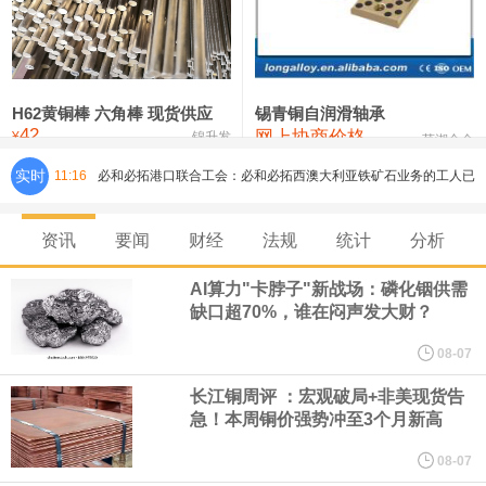
铸造铝合金锭(ZLD104)
24,300—24,500
24,400
200
压铸锌合金锭
26,500—26,700
26,600
250
硫酸镍
32,400—33,800
33,100
0
H62黄铜棒 六角棒 现货供应
锡青铜自润滑轴承
42
网上协商价格
氯化镍
38,300—40,300
39,300
0
¥
锦升发
芜湖合金
实时
11:16
必和必拓港口联合工会：必和必拓西澳大利亚铁矿石业务的工人已
通知，将于8月9日实施24小时停工。
资讯
要闻
财经
法规
统计
分析
8月7日，宇树科技董事长王兴兴网上路演时表示，报告期内，公司
AI算力"卡脖子"新战场：磷化铟供需
缺口超70%，谁在闷声发大财？
研发费用金额分别为4,995.18万元、7,001.70万元、14,496.56万
08-07
元，最近3年复合增长率达70.36%，呈快速增长趋势，并形成多项
长江铜周评 ：宏观破局+非美现货告
急！本周铜价强势冲至3个月新高
核心技术和知识产权。截至2026年1月31日，公司拥有262项专利权
08-07