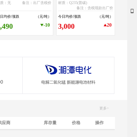
材质：无
备注：出厂含税价
材质：Q235(普碳)
备注：含税现款出厂价
日均价/涨跌
（元/吨）
今日均价/涨跌
（元/吨）
,490
-10
3,000
20
更多>
供应商
库存量
价格
操作