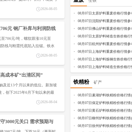
重废
生铁
。焦企吨焦利润被双向挤压，下游
2026-08-05
08月07日太原炉料重废价格行情参
限。短期焦煤托底、提降预期压
08月07日沈阳炉料重废价格行情参
收敛。
至706元 钢厂补库与利润防线
08月07日佛山炉料重废价格行情参
08月07日太原炉料铸造生铁价格行
元至706元/吨，螺纹跟涨10元至
08月07日杭州炉料重废价格行情参
利润防线与刚需托底陷入拉锯。铁水
08月07日上海炉料重废价格行情参
愿做高库存。双焦走强抬升成本预
2026-08-05
08月07日上海炉料炼钢生铁价格行
矿价短期或延续窄幅震荡，宜低库
08月07日上海炉料铸造生铁价格行
进高成本矿“出清区间”
铁精粉
矿产
触及近13个月以来的低位。新加坡
吨，创下2025年6月下旬以来的最
08月07日巢湖炉料铁精粉价格行情
整体重心依然低迷，市场情绪明显
2026-08-04
08月07日保定炉料铁精粉价格行情
08月07日黄石炉料铁精粉价格行情
08月07日柳州炉料铁精粉价格行情
 失守3000元关口 需求预期与
08月07日徐州炉料铁精粉价格行情
格2987元/吨，下跌26元（更新时