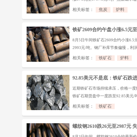
期货出现背离，期货走强、现货持稳
相关标签：
焦炭
炉料
控成本诉求强、对高价原料接受度有
制，焦炭或维持区间震荡，关注期现
铁矿2609合约午盘小涨6.5元
陷入拉锯
8月5日午间铁矿石2609合约小涨6.5
2993元/吨。钢厂补库节奏偏慢，
产量高位令炉料刚需稳固，但钢厂不
相关标签：
铁矿石
炉料
期，而成材涨幅有限难向下游传导。
存运转。
92.85美元不是底：铁矿石跌
近期铁矿石市场持续承压，价格一度
铁矿石期货盘中一度跌至92.85美元/
低水平。尽管随后盘面有所回升，但
相关标签：
铁矿石
偏向谨慎。
螺纹钢2610跌26元至2987元
基差同步走弱
8月3日午间，螺纹钢2610合约最新价