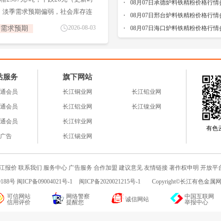
08月07日承德炉料铁精粉价格行情
关口。淡季需求预期偏弱，社会库存连
08月07日邢台炉料铁精粉价格行情
差被动走阔。原料端三品种同跌带
2026-08-03
需求预期
08月07日海口炉料铁精粉价格行情
修复空间。
站服务
旗下网站
通会员
长江铜业网
长江铅业网
通会员
长江铝业网
长江镍业网
通会员
长江锌业网
有色云a
广告
长江锡业网
江报价
联系我们
服务中心
广告服务
合作加盟
建议意见
友情链接
著作权申明
开放平
188号 闽ICP备09004021号-1
闽ICP备2020021215号-1
Copyright©长江有色金属网c
可信网站
网络警察
中国互联网
诚信网站
信用评价
提醒您
举报中心