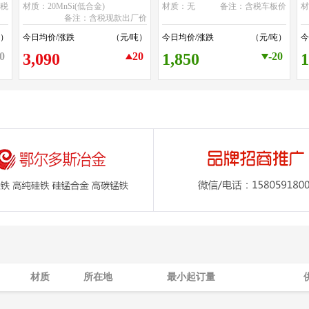
税
材质：20MnSi(低合金)
材质：无
备注：含税车板价
备注：含税现款出厂价
吨）
今日均价/涨跌
（元/吨）
今日均价/涨跌
（元/吨）
今
0
3,090
20
1,850
-20
1
材质
所在地
最小起订量