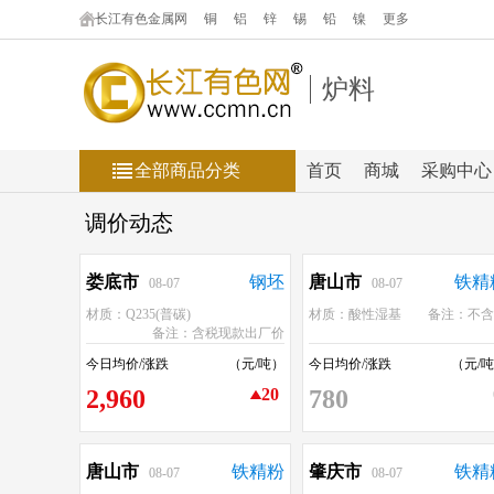
长江有色金属网
铜
铝
锌
锡
铅
镍
更多
炉料
全部商品分类
首页
商城
采购中心
调价动态
娄底市
钢坯
唐山市
铁精
08-07
08-07
材质：Q235(普碳)
材质：酸性湿基
备注：不含
备注：含税现款出厂价
今日均价/涨跌
（元/吨）
今日均价/涨跌
（元/
2,960
20
780
唐山市
铁精粉
肇庆市
铁精
08-07
08-07