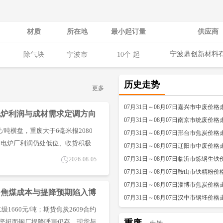
材质
所在地
最小起订量
供应商
宁波鼎创新材料
除气块
宁波市
10个 起
历史走势
更多
07月31日～08月07日嘉兴市中废价格
 电炉利润与成材需求定调方向
07月31日～08月07日南京市统废价格
0元/吨横盘，重废大于6毫米报2080
07月31日～08月07日邢台市焦炭价格
，电炉厂利润仍处低位、收货积极
07月31日～08月07日辽阳市中废价格
抬升间接利好废钢性价比，但传导
07月31日～08月07日临沂市炼钢生
2026-08-05
废钢与钢坯方向取决于电炉利润与
07月31日～08月07日鞍山市铁精粉
震荡。
07月31日～08月07日淄博市焦炭价格
元 焦煤成本与提降预期陷入博
07月31日～08月07日汉中市钢坯价格
级1660元/吨；期货焦炭2609合约
成本端坚挺而钢厂提降呼声仍存，现货与