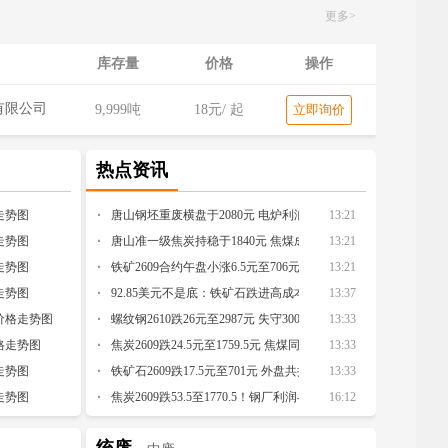
更多>
库存量
价格
操作
有限公司
9,999吨
18
元/ 起
立即询价
热点资讯
走势图
唐山钢坯重废横盘于2080元 电炉利润与成材需求定调方向
13:21
走势图
唐山准一级焦炭持稳于1840元 焦煤成本与提降预期陷入博弈
13:21
走势图
铁矿2609合约午盘小涨6.5元至706元 钢厂补库与利润防线陷入
13:21
走势图
92.85美元不是底：铁矿石跌进高成本矿“出清区间”
13:37
铁价格走势图
螺纹钢2610跌26元至2987元 失守3000元关口 需求预期与基差
13:33
价格走势图
焦炭2609跌24.5元至1759.5元 焦煤同步走弱 钢焦利润博弈重回
13:33
走势图
铁矿石2609跌17.5元至701元 外盘共振下行 供需宽松未改钢企
13:33
走势图
焦炭2609跌53.5至1770.5！钢厂利润与原料的生死博弈
16:12