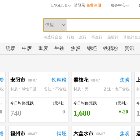
ENGLISH
请登录
免费注册
服务中心
铸造锌合金
锌粒
废锌
再生锌
热镀锌
其他锌合
统废
中废
重废
生铁
焦炭
钢坯
铁精粉
资讯
粉
安阳市
铁精粉
攀枝花
焦炭
08-07
08-07
税
材质：碱性干基
备注：不含税
材质：无
备注：出厂含税
吨）
今日均价/涨跌
（元/吨）
今日均价/涨跌
（元/吨）
今
0
740
0
1,680
-20
1
粉
福州市
钢坯
六盘水市
焦炭
08-07
08-07