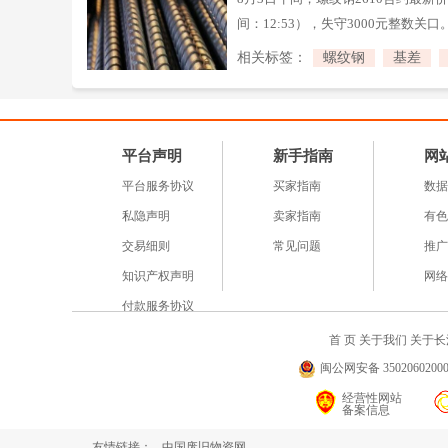
间：12:53），失守3000元整数
续两周累积，现货跟跌节奏偏慢使基
相关标签：
螺纹钢
基差
来成本让渡，但成材回落对冲了利润
平台声明
新手指南
网
平台服务协议
买家指南
数据
私隐声明
卖家指南
有色
交易细则
常见问题
推广
知识产权声明
网络
付款服务协议
首 页
关于我们
关于长
闽公网安备 35020602000
经营性网站
备案信息
友情链接：
中国废旧物资网