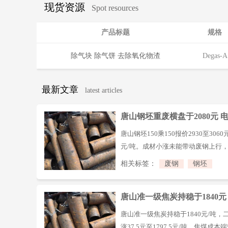
现货资源
Spot resources
产品标题
规格
除气块 除气饼 去除氧化物渣
Degas-A
最新文章
latest articles
唐山钢坯重废横盘于2080元
唐山钢坯150乘150报价2930至306
元/吨。成材小涨未能带动废钢上行
性一般，基地按兵不动。长流程成本
相关标签：
废钢
钢坯
需时。钢坯端供需两弱、去化偏慢。
成材需求，二者未修复前或延续窄幅
唐山准一级焦炭持稳于1840
弈
唐山准一级焦炭持稳于1840元/吨，二
涨37.5元至1797.5元/吨。焦煤