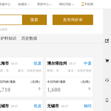
客服中心
收藏夹
帮助中心
网站导航
手机网
金材料
炉料知识
历史数据
上海市
统废
博尔塔拉州
中废
08-07
08-07
材质：无
备注：当地市场价
材质：无
备注：当地市场价
日均价/涨跌
（元/吨）
今日均价/涨跌
（元/吨）
,710
0
1,680
0
运城市
焦炭
无锡市
钢坯
08-07
08-07