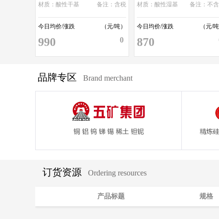
材质：酸性干基
备注：含税
材质：酸性湿基
备注：不含
今日均价/涨跌
（元/吨）
今日均价/涨跌
（元/
990
0
870
品牌专区
Brand merchant
订货资源
Ordering resources
产品标题
规格