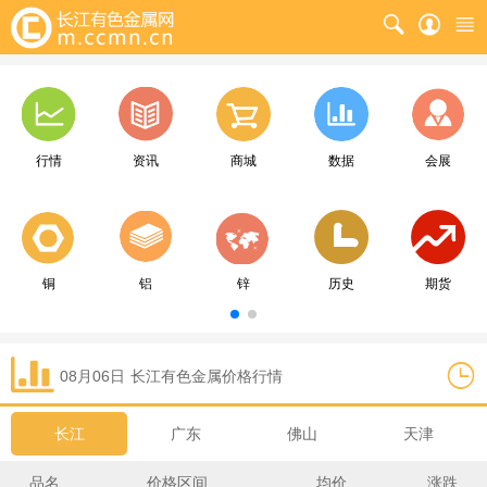
行情
资讯
商城
数据
会展
铜
铝
锌
历史
期货
08月06日
长江
有色金属价格行情
长江
广东
佛山
天津
品名
价格区间
均价
涨跌