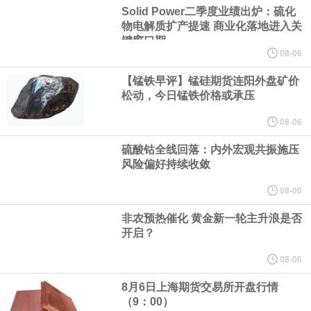
Solid Power二季度业绩出炉：硫化
减。H 股已符合适用的公众持股量要求。
物电解质扩产提速 商业化落地进入关
键窗口期
本田：熊本摩托车工厂已于周三恢复部分生产运营。
08-06
【锰铁早评】锰硅期货连阳外盘矿价
8月5日，华为WATCH GT 7系列正式发布，搭载高硅叠片异形电
松动，今日锰铁价格或承压
池，配备64GB内存，首发室内滑雪、腕上转弯检测、G-Force滑雪
08-06
硫酸钴全线回落：内外宏观共振施压
数据等功能，并支持AI运动解读，售价1588元起。
风险偏好持续收敛
英国7月服务业PMI终值 52.1，预期51.8，前值51.8。
08-06
非农预热催化 黄金新一轮主升浪是否
福田汽车公告，2026年7月汽车产品产量47934辆，去年同期40313
开启？
辆；销量51784辆，去年同期45974辆。其中，新能源汽车产量
08-06
8月6日上海期货交易所开盘行情
10771辆，去年同期8294辆；销量11288辆，去年同期7794辆。本
（9：00）