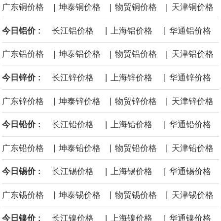
|
|
|
广东铜价格
坤泰铜价格
物贸铜价格
天津铜价格
展"，与行业各方携手，共同推动我国自动驾驶产业安全、有序、规
|
|
今日铝价 :
长江铝价格
上海铝价格
华通铝价格
模化发展，为建设汽车强国、培育新质生产力贡献产业力量。联席
|
|
|
广东铝价格
坤泰铝价格
物贸铝价格
天津铝价格
会诚挚邀请整车企业、自动驾驶解决方案商、芯片与传感器企业、
|
|
今日锌价 :
长江锌价格
上海锌价格
华通锌价格
软件与通信企业、测试认证机构、高校及科研院所等产业链相关单
|
|
|
广东锌价格
坤泰锌价格
物贸锌价格
天津锌价格
位加入，共商发展大计，共建协同机制，共享产业成果。
|
|
今日铅价 :
长江铅价格
上海铅价格
华通铅价格
8月5日，长鑫科技大宗交易成交124万股，成交额6733.2万元，占
|
|
|
广东铅价格
坤泰铅价格
物贸铅价格
天津铅价格
当日总成交额的0.21%，成交价54.3元，较市场收盘价54.3元持
|
|
今日锡价 :
长江锡价格
上海锡价格
华通锡价格
平。
|
|
|
广东锡价格
坤泰锡价格
物贸锡价格
天津锡价格
|
|
今日镍价 :
长江镍价格
上海镍价格
华通镍价格