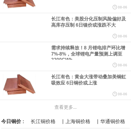
年累计汽车产品产量40.74万辆，去年同期38万辆，累计同比增
08-06
长江有色：美股分化压制风险偏好及
7.22%；累计销量41.22万辆，去年同期37.34万辆，累计同比增
高库存压制 6日镍价或涨跌不大
10.38%。发动机产品（含福康）本月销量29304台，去年同期
08-06
需求持续释放！8 月锂电排产环比增
19422台；本年累计销量18.71万台，去年同期15.33万台，累计同
7%-8%，全球锂电产量预测上调至
3200GWh
08-06
比增22.08%。
长江有色：黄金大涨带动叠加美铜虹
由中国汽车工业协会主办的第16届中国汽车论坛在上海嘉定举办。
吸效应 6日铜价或上涨
08-06
论坛期间，中国汽车工业协会正式宣布启动成立"自动驾驶汽车产业
查看更多...
发展联席会"，并举行成立启动仪式。启动仪式上，中国汽车工业协
|
|
今日铜价 :
长江铜价格
上海铜价格
华通铜价格
会表示，联席会将坚持"以安全为底线，以创新为动力，以协同促发