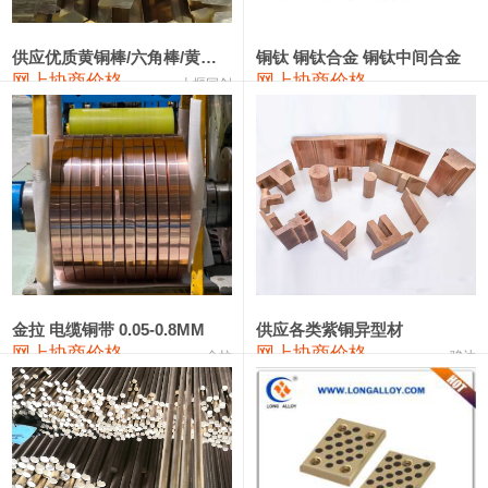
441#硅
9,500—9,700
9,600
0
金属硅553#-331#
9,300—10,700
10,000
0
供应优质黄铜棒/六角棒/黄铜方板
铜钛 铜钛合金 铜钛中间合金
网上协商价格
网上协商价格
十堰同创
金属硅3303#-2202#
10,400—14,200
12,300
0
漆包线
111,610—115,610
113,610
1,060
磷铜合金
110,400—117,200
113,800
1,050
无氧铜丝(硬)
109,350—109,650
109,500
1,060
R410A专用紫铜管
113,340—113,340
113,340
1,060
铸造铝合金锭(A356.2)
24,100—24,500
24,300
100
金拉 电缆铜带 0.05-0.8MM
供应各类紫铜异型材
网上协商价格
网上协商价格
金拉
骏达
铸造铝合金锭(A380）
26,200—26,400
26,300
100
铝合金ADC12
24,100—24,300
24,200
100
铸造铝合金锭(ZL102)
24,100—24,300
24,200
100