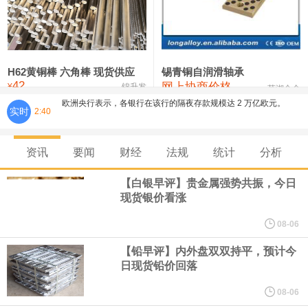
铸造铝合金锭(ZLD104)
24,100—24,300
24,200
100
压铸锌合金锭
26,250—26,450
26,350
500
硫酸镍
32,400—33,800
33,100
0
H62黄铜棒 六角棒 现货供应
锡青铜自润滑轴承
欧洲央行表示，各银行在该行的隔夜存款规模达 2 万亿欧元。
42
网上协商价格
氯化镍
38,300—40,300
39,300
0
¥
锦升发
芜湖合金
实时
2:40
俄财政部自 8 月 7 日起将加大黄金及外汇购入规模。
欧元区6月PPI月率 -0.3%，预期-0.3%，前值0.20%。
资讯
要闻
财经
法规
统计
分析
【白银早评】贵金属强势共振，今日
山东黄金公告称，截至 2026 年 7 月 31 日，公司注册股本总额为
现货银价看涨
46.10 亿元，较上月无变动。其中，H 股法定/注册股本为 9.95 亿
08-06
【铅早评】内外盘双双持平，预计今
元，已发行股份总数为 995,486,178 股；A股法定/注册股本为
日现货铅价回落
36.14 亿元，已发行股份总数为 3,614,443,347 股，本月均无增
08-06