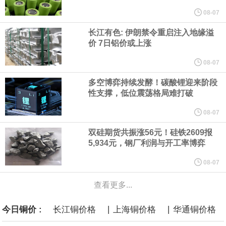
他与赫格塞思就弹药短缺问题发生冲突的报道是“完全没有根据的谣
08-07
长江有色: 伊朗禁令重启注入地缘溢
言”，他对赫格塞思所做的工作“非常满意”。
价 7日铝价或上涨
纽约期银突破64美元/盎司，日内涨3.91%。
08-07
多空博弈持续发酵！碳酸锂迎来阶段
据报道，威刚近日在法说会上表示，在需求增加、价格走高及货源
性支撑，低位震荡格局难打破
稳定的三大有利因素带动下，预期第3季度营运将优于第2季度，并
08-07
双硅期货共振涨56元！硅铁2609报
进一步扩大全年营运成果。
5,934元，钢厂利润与开工率博弈
美国国会预算办公室（CBO）于当地时间5日发布报告称，美国海军
08-07
查看更多...
计划建造的15艘核动力“特朗普级”（Trump-class）战列舰，从研发
|
|
今日铜价 :
长江铜价格
上海铜价格
华通铜价格
到采购的总费用可能高达2750亿美元，为美国有史以来最昂贵的水