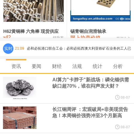
铸造铝合金锭(ZLD104)
24,300—24,500
24,400
200
压铸锌合金锭
26,500—26,700
26,600
250
硫酸镍
32,400—33,800
33,100
0
H62黄铜棒 六角棒 现货供应
锡青铜自润滑轴承
42
网上协商价格
氯化镍
38,300—40,300
39,300
0
¥
锦升发
芜湖合金
实时
21:09
必和必拓港口联合工会：必和必拓西澳大利亚铁矿石业务的工人已
通知，将于8月9日实施24小时停工。
资讯
要闻
财经
法规
统计
分析
8月7日，宇树科技董事长王兴兴网上路演时表示，报告期内，公司
AI算力"卡脖子"新战场：磷化铟供需
缺口超70%，谁在闷声发大财？
研发费用金额分别为4,995.18万元、7,001.70万元、14,496.56万
08-07
元，最近3年复合增长率达70.36%，呈快速增长趋势，并形成多项
长江铜周评 ：宏观破局+非美现货告
急！本周铜价强势冲至3个月新高
核心技术和知识产权。截至2026年1月31日，公司拥有262项专利权
08-07