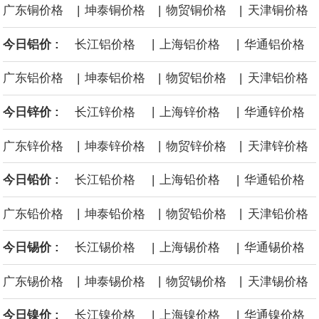
|
|
|
广东铜价格
坤泰铜价格
物贸铜价格
天津铜价格
面战舰项目之一。 根据CBO的初步估算，首舰造价约234亿美元，
|
|
今日铝价 :
长江铝价格
上海铝价格
华通铝价格
后续14艘平均每艘约180亿美元。
|
|
|
广东铝价格
坤泰铝价格
物贸铝价格
天津铝价格
黄金价格有望录得自今年1月以来最大单周涨幅。油价走弱为金价提
|
|
今日锌价 :
长江锌价格
上海锌价格
华通锌价格
供支撑，同时投资者正等待美国非农就业数据，以寻找美国利率前
|
|
|
广东锌价格
坤泰锌价格
物贸锌价格
天津锌价格
景的线索。StoneX高级分析师马特·辛普森表示，中东和平前景改善
|
|
今日铅价 :
长江铅价格
上海铅价格
华通铅价格
令市场通胀预期下降，推动黄金价格从此前持续数周、位于4000美
|
|
|
广东铅价格
坤泰铅价格
物贸铅价格
天津铅价格
元上方的盘整区间中进一步上涨。
|
|
今日锡价 :
长江锡价格
上海锡价格
华通锡价格
海力士：龙仁工厂将生产高带宽内存（HBM）及其他下一代动态随
|
|
|
广东锡价格
坤泰锡价格
物贸锡价格
天津锡价格
机存取存储器（DRAM）。
|
|
今日镍价 :
长江镍价格
上海镍价格
华通镍价格