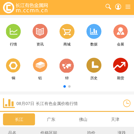
行情
资讯
商城
数据
会展
铜
铝
锌
历史
期货
08月07日
长江
有色金属价格行情
长江
广东
佛山
天津
品名
价格区间
均价
涨跌