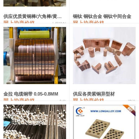
2202#硅
14,100—14,300
14,200
0
金属硅3303#-2202#
10,400—14,200
12,300
0
供应优质黄铜棒/六角棒/黄铜方板
铜钛 铜钛合金 铜钛中间合金
网上协商价格
网上协商价格
十堰同创
金属硅553#-331#
9,400—10,800
10,100
100
漆包线
111,970—115,970
113,970
360
磷铜合金
110,800—117,600
114,200
400
无氧铜丝(硬)
109,710—110,010
109,860
360
R410A专用紫铜管
113,700—113,700
113,700
360
铸造铝合金锭(A356.2)
24,300—24,700
24,500
200
金拉 电缆铜带 0.05-0.8MM
供应各类紫铜异型材
网上协商价格
网上协商价格
金拉
骏达
铸造铝合金锭(A380）
26,300—26,500
26,400
100
铝合金ADC12
24,200—24,400
24,300
100
铸造铝合金锭(ZL102)
24,300—24,500
24,400
200