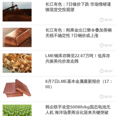
（含境内发明专利20项）。
长江有色：7日镍价下跌 市场情绪谨
慎现货交投观望
纽约期银日内涨4%，现报64.08美元/盎司。
08-07
宇树科技董事长、总经理兼首席技术官王兴兴在网上路演时表示，
长江有色：刚果金出口禁令叠加美铜
关税不确定性 7日铜价或上涨
经过多年研发创新和技术积累，公司逐步形成了包括一体化关节集
08-07
LME铜库存降至22.67万吨！低库存
成技术、高紧凑度机器人身体集成技术、机器人激光雷达全自研核
共振美伦价差走阔
心技术等多项已商业化应用的核心技术并已应用于公司的高性能通
08-07
8月7日LME基本金属最新报价（17：
用人形机器人、四足机器人等产品。
00）
美国总统特朗普6日否认他对国防部长赫格塞思不满，称对赫格塞思
08-07
韩企联手攻坚500Wh/kg固态电池无
所做的工作“非常满意”。特朗普在社交媒体上发帖称，一些媒体有关
人机 海洋场景商业化迎来关键突破