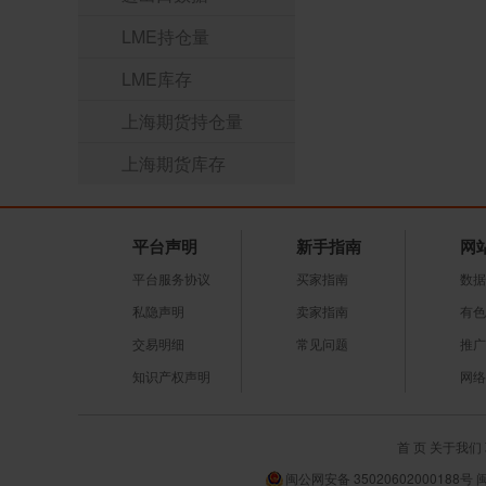
LME持仓量
LME库存
上海期货持仓量
上海期货库存
平台声明
新手指南
网
平台服务协议
买家指南
数据
私隐声明
卖家指南
有色
交易明细
常见问题
推广
知识产权声明
网络
首 页
关于我们
闽公网安备 35020602000188号 