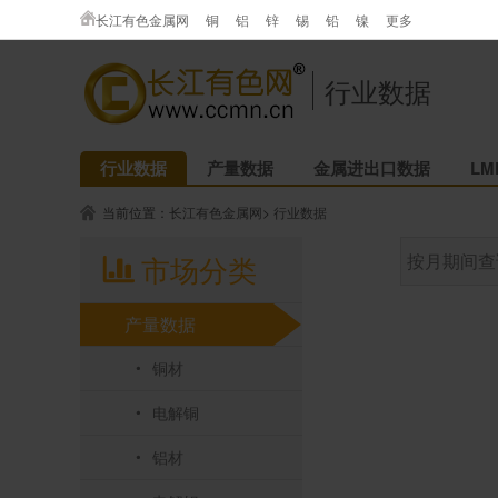
长江有色金属网
铜
铝
锌
锡
铅
镍
更多
行业数据
行业数据
产量数据
金属进出口数据
L
当前位置：
长江有色金属网
>
行业数据
市场分类
按月期间查
产量数据
铜材
电解铜
铝材