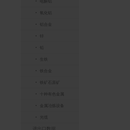
电解铝
氧化铝
铝合金
锌
铅
生铁
铁合金
铁矿石原矿
十种有色金属
金属冶炼设备
光缆
进出口数据