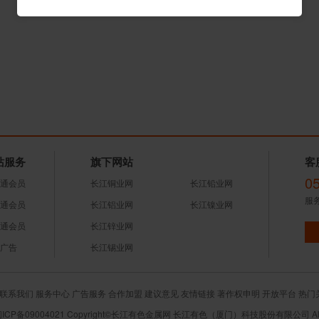
站服务
旗下网站
客
0
通会员
长江铜业网
长江铅业网
服务
通会员
长江铝业网
长江镍业网
通会员
长江锌业网
广告
长江锡业网
联系我们
服务中心
广告服务
合作加盟
建议意见
友情链接
著作权申明
开放平台
热门
闽ICP备09004021 Copyright©长江有色金属网 长江有色（厦门）科技股份有限公司 All R