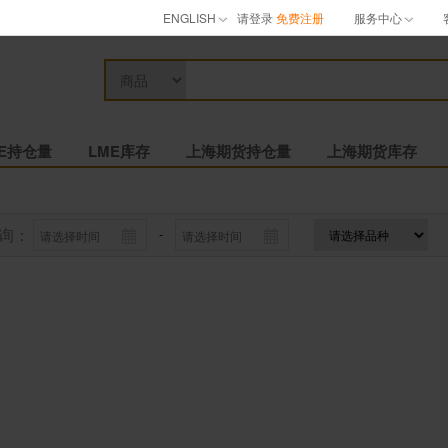
ENGLISH
请登录
免费注册
服务中心
ME持仓量
LME库存
上海期货持仓量
上海期货库存
询：
-