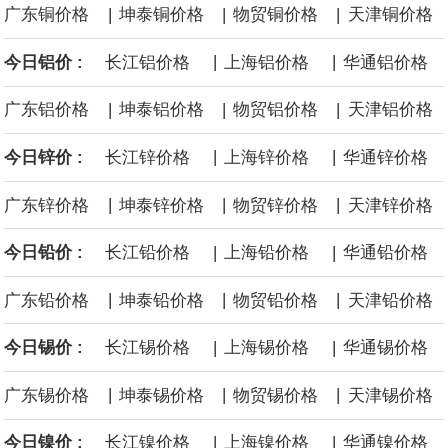
|
|
|
广东铜价格
坤泰铜价格
物贸铜价格
天津铜价格
沙特下调了对亚洲的主要原油价格，与此同时，各方正就一项旨在
|
|
今日铝价 :
长江铝价格
上海铝价格
华通铝价格
缓解霍尔木兹海峡航运压力的协议进行谈判。尽管胡塞武装的威胁
|
|
|
广东铝价格
坤泰铝价格
物贸铝价格
天津铝价格
危及了经由红海向东运输原油的替代路线，但沙特方面仍下调了价
|
|
今日锌价 :
长江锌价格
上海锌价格
华通锌价格
格。
|
|
|
广东锌价格
坤泰锌价格
物贸锌价格
天津锌价格
|
|
今日铅价 :
长江铅价格
上海铅价格
华通铅价格
|
|
|
广东铅价格
坤泰铅价格
物贸铅价格
天津铅价格
|
|
今日锡价 :
长江锡价格
上海锡价格
华通锡价格
|
|
|
广东锡价格
坤泰锡价格
物贸锡价格
天津锡价格
|
|
今日镍价 :
长江镍价格
上海镍价格
华通镍价格