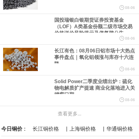
美元的项目制造重重阻碍
08-06
国投瑞银白银期货证券投资基金
欧股开盘涨跌不一，德国DAX指数跌0.29%，英国富时100指数涨
（LOF）A类基金份额二级市场交易
价格溢价风险提示及停复牌公告
0.08%，法国CAC40指数涨0.03%，欧洲斯托克50指数跌0.15%，
08-06
长江有色：08月06日铝市场十大热点
意大利富时MIB指数跌0.18%。
事件盘点｜氧化铝领涨与库存十六连
降
LME伦镍日内跌超3.00%，现报16574.100美元/吨。
08-06
Solid Power二季度业绩出炉：硫化
瑞士7月季调后失业率 3.1%，预期 3.1%，前值 3.1%。瑞士7月未
物电解质扩产提速 商业化落地进入关
键窗口期
季调失业率 3%，预期 3%，前值 2.9%。
08-06
查看更多...
商品期货收盘，黄金连续涨3.44%，焦炭连续涨2.72%，铁矿石连续
|
|
今日铜价 :
长江铜价格
上海铜价格
华通铜价格
涨2.64%，镍连续跌2.62%，白银连续涨2.61%。