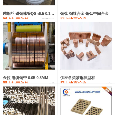
441#硅
9,500—9,700
9,600
0
金属硅553#-331#
9,300—10,700
10,000
0
磷铜丝 磷铜棒管QSn6.5-0.1 7-0.2 8-0.3
铜钛 铜钛合金 铜钛中间合金
网上协商价格
网上协商价格
联荣有色
金属硅3303#-2202#
10,400—14,200
12,300
0
漆包线
111,610—115,610
113,610
1,060
磷铜合金
110,400—117,200
113,800
1,050
无氧铜丝(硬)
109,350—109,650
109,500
1,060
R410A专用紫铜管
113,340—113,340
113,340
1,060
铸造铝合金锭(A356.2)
24,100—24,500
24,300
100
金拉 电缆铜带 0.05-0.8MM
供应各类紫铜异型材
网上协商价格
网上协商价格
金拉
骏达
铸造铝合金锭(A380）
26,200—26,400
26,300
100
铝合金ADC12
24,100—24,300
24,200
100
铸造铝合金锭(ZL102)
24,100—24,300
24,200
100