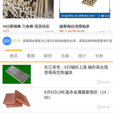
铸造铝合金锭(ZLD104)
24,100—24,300
24,200
100
压铸锌合金锭
26,250—26,450
26,350
500
硫酸镍
32,400—33,800
33,100
0
H62黄铜棒 六角棒 现货供应
锡青铜自润滑轴承
42
网上协商价格
氯化镍
38,300—40,300
39,300
0
¥
锦升发
芜湖合金
实时
17:25
美国国会预算办公室5日发布的报告估算，美国总统特朗普要求打造
的海军全新核动力“黄金舰队”可能需要在今后数十年间支出约2750
资讯
要闻
财经
法规
统计
分析
亿美元。其中，首艘“特朗普级”战列舰“无畏”号预估造价比原来至少
长江有色：6日锡价上涨 锡价高企现
货畏高交投偏淡
高50%。
08-06
芝加哥期权交易所全球市场公司（CBOE GLOBAL MARKETS
8月6日LME基本金属最新报价（14：
00）
INC）：CBOE 欧洲清算所将于 8 月 24 日起，将证券融资交易清算
08-06