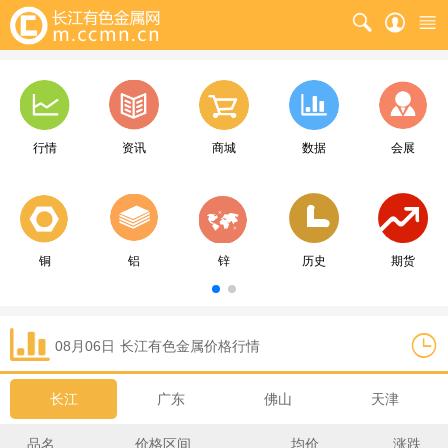
行情
资讯
商城
数据
会展
铜
铝
锌
历史
期货
08月06日
长江
有色金属价格行情
长江
广东
佛山
天津
品名
价格区间
均价
涨跌