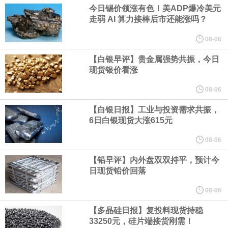
业务拓展至固定收益品类。
今日锡价领涨有色！美ADP爆冷美元
走弱 AI 算力接棒后市还能涨吗？
周四，亚洲科技股下跌，跟随隔夜交易中回调的美国同行，凸显了
08-06
全球科技股波动性的加剧。 日本市场中，软银股价收盘下跌4.4%，
【白银早评】贵金属强势共振，今日
现货银价看涨
芯片设备制造商东京电子股价下跌近6%，日本存储芯片制造商铠侠
08-06
【白银日报】工业与投资需求共振，
股价下跌超过10%。
6日白银现货大涨615元
WPP股价料创1992年以来最大单日涨幅，上涨25%至11个月高位。
08-06
【铅早评】内外盘双双持平，预计今
谷歌规划的印度数据中心枢纽建设工作正在如火如荼推进，项目所
日现货铅价回落
在地上方的山坡已经被开挖，露出赤红土层，并修出层层台地。但
08-06
【多晶硅日报】复投料现货持稳
环保人士的反对声浪持续高涨，给这家美国科技巨头总规模 150 亿
33250元，硅片端接货刚需！