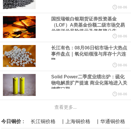
美元的项目制造重重阻碍
08-06
欧股开盘涨跌不一，德国DAX指数跌0.29%，英国富时100指数涨
国投瑞银白银期货证券投资基金
（LOF）A类基金份额二级市场交易
价格溢价风险提示及停复牌公告
0.08%，法国CAC40指数涨0.03%，欧洲斯托克50指数跌0.15%，
08-06
长江有色：08月06日铝市场十大热点
意大利富时MIB指数跌0.18%。
事件盘点｜氧化铝领涨与库存十六连
降
LME伦镍日内跌超3.00%，现报16574.100美元/吨。
08-06
Solid Power二季度业绩出炉：硫化
瑞士7月季调后失业率 3.1%，预期 3.1%，前值 3.1%。瑞士7月未
物电解质扩产提速 商业化落地进入关
键窗口期
季调失业率 3%，预期 3%，前值 2.9%。
08-06
商品期货收盘，黄金连续涨3.44%，焦炭连续涨2.72%，铁矿石连续
查看更多...
涨2.64%，镍连续跌2.62%，白银连续涨2.61%。
|
|
今日铜价 :
长江铜价格
上海铜价格
华通铜价格