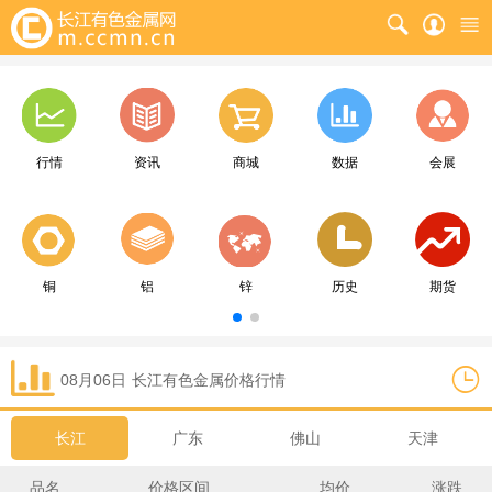
行情
资讯
商城
数据
会展
铜
铝
锌
历史
期货
08月06日
长江
有色金属价格行情
长江
广东
佛山
天津
品名
价格区间
均价
涨跌