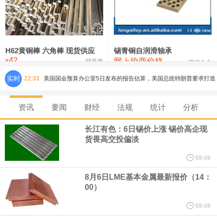
铸造铝合金锭(ZLD104)
24,100—24,300
24,200
100
压铸锌合金锭
26,250—26,450
26,350
500
硫酸镍
32,400—33,800
33,100
0
H62黄铜棒 六角棒 现货供应
锡青铜自润滑轴承
42
网上协商价格
氯化镍
38,300—40,300
39,300
0
¥
锦升发
芜湖合金
美国国会预算办公室5日发布的报告估算，美国总统特朗普要求打造
实时
22:33
的海军全新核动力“黄金舰队”可能需要在今后数十年间支出约2750
资讯
要闻
财经
法规
统计
分析
亿美元。其中，首艘“特朗普级”战列舰“无畏”号预估造价比原来至少
长江有色：6日锡价上涨 锡价高企现
货畏高交投偏淡
高50%。
08-06
芝加哥期权交易所全球市场公司（CBOE GLOBAL MARKETS
8月6日LME基本金属最新报价（14：
00）
INC）：CBOE 欧洲清算所将于 8 月 24 日起，将证券融资交易清算
08-06