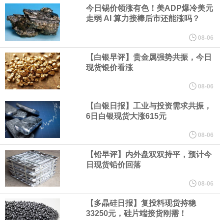
业务拓展至固定收益品类。
今日锡价领涨有色！美ADP爆冷美元
走弱 AI 算力接棒后市还能涨吗？
周四，亚洲科技股下跌，跟随隔夜交易中回调的美国同行，凸显了
08-06
全球科技股波动性的加剧。 日本市场中，软银股价收盘下跌4.4%，
【白银早评】贵金属强势共振，今日
现货银价看涨
芯片设备制造商东京电子股价下跌近6%，日本存储芯片制造商铠侠
08-06
股价下跌超过10%。
【白银日报】工业与投资需求共振，
6日白银现货大涨615元
WPP股价料创1992年以来最大单日涨幅，上涨25%至11个月高位。
08-06
谷歌规划的印度数据中心枢纽建设工作正在如火如荼推进，项目所
【铅早评】内外盘双双持平，预计今
日现货铅价回落
在地上方的山坡已经被开挖，露出赤红土层，并修出层层台地。但
08-06
环保人士的反对声浪持续高涨，给这家美国科技巨头总规模 150 亿
【多晶硅日报】复投料现货持稳
33250元，硅片端接货刚需！