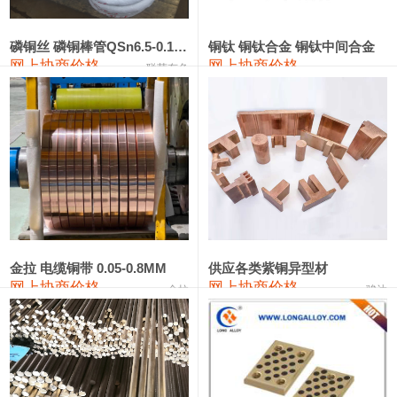
441#硅
9,500—9,700
9,600
0
金属硅553#-331#
9,300—10,700
10,000
0
磷铜丝 磷铜棒管QSn6.5-0.1 7-0.2 8-0.3
铜钛 铜钛合金 铜钛中间合金
网上协商价格
网上协商价格
联荣有色
金属硅3303#-2202#
10,400—14,200
12,300
0
漆包线
111,610—115,610
113,610
1,060
磷铜合金
110,400—117,200
113,800
1,050
无氧铜丝(硬)
109,350—109,650
109,500
1,060
R410A专用紫铜管
113,340—113,340
113,340
1,060
铸造铝合金锭(A356.2)
24,100—24,500
24,300
100
金拉 电缆铜带 0.05-0.8MM
供应各类紫铜异型材
网上协商价格
网上协商价格
金拉
骏达
铸造铝合金锭(A380）
26,200—26,400
26,300
100
铝合金ADC12
24,100—24,300
24,200
100
铸造铝合金锭(ZL102)
24,100—24,300
24,200
100