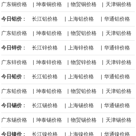
|
|
|
广东铜价格
坤泰铜价格
物贸铜价格
天津铜价格
沙特下调了对亚洲的主要原油价格，与此同时，各方正就一项旨在
|
|
今日铝价 :
长江铝价格
上海铝价格
华通铝价格
缓解霍尔木兹海峡航运压力的协议进行谈判。尽管胡塞武装的威胁
|
|
|
广东铝价格
坤泰铝价格
物贸铝价格
天津铝价格
危及了经由红海向东运输原油的替代路线，但沙特方面仍下调了价
|
|
今日锌价 :
长江锌价格
上海锌价格
华通锌价格
格。
|
|
|
广东锌价格
坤泰锌价格
物贸锌价格
天津锌价格
|
|
今日铅价 :
长江铅价格
上海铅价格
华通铅价格
|
|
|
广东铅价格
坤泰铅价格
物贸铅价格
天津铅价格
|
|
今日锡价 :
长江锡价格
上海锡价格
华通锡价格
|
|
|
广东锡价格
坤泰锡价格
物贸锡价格
天津锡价格
|
|
今日镍价 :
长江镍价格
上海镍价格
华通镍价格